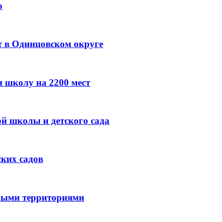
о
т в Одинцовском округе
и школу на 2200 мест
ой школы и детского сада
ских садов
тными территориями