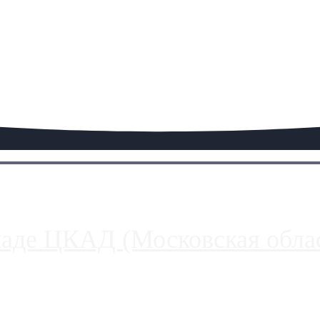
паде ЦКАД (Московская облас
ако АЗС, расположенные на приличном удалении от Москвы, имеют