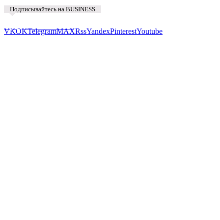
Подписывайтесь на BUSINESS
Предложить новость
VK
OK
Telegram
MAX
Rss
Yandex
Pinterest
Youtube