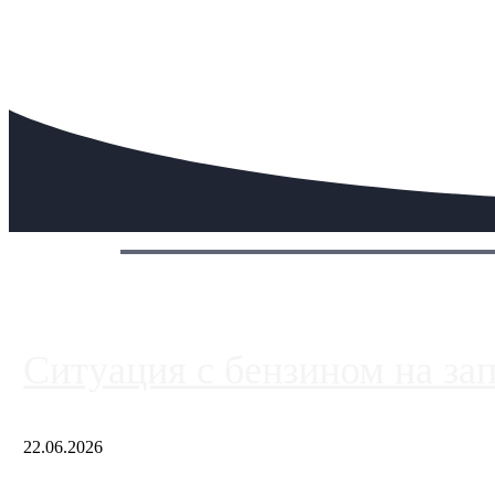
Сегодня:
Ситуация с бензином на за
22.06.2026
Чем ближе к центру столицы, тем ситуация на АЗС лучше. Одн
либо не работают полностью, либо работают с ...