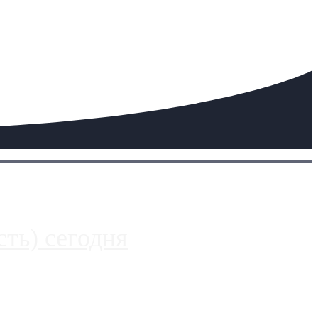
ть) сегодня
 более видимые проблемы. Так, некоторые заправки на ЦКАД