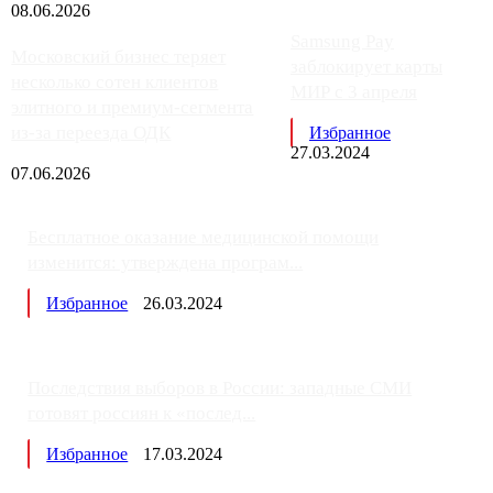
08.06.2026
Samsung Pay
Московский бизнес теряет
заблокирует карты
несколько сотен клиентов
МИР с 3 апреля
элитного и премиум-сегмента
из-за переезда ОДК
Избранное
27.03.2024
07.06.2026
Бесплатное оказание медицинской помощи
изменится: утверждена програм...
Избранное
26.03.2024
Последствия выборов в России: западные СМИ
готовят россиян к «послед...
Избранное
17.03.2024