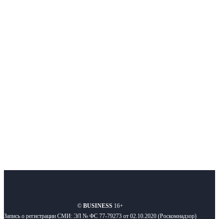
Немного о нас
Интернет-СМИ с фокусом на события, влияющие на бизнес
Московского региона, основанное в 2009 году. Ежедневно публикуем
новости бизнеса и новости для бизнеса.
Подписывайтесь
О нас
Реклама
Вакансии
Правила
Контакты
©
BUSINESS
16+
Запись о регистрации СМИ: ЭЛ № ФС 77-79273 от 02.10.2020 (Роскомнадзор)