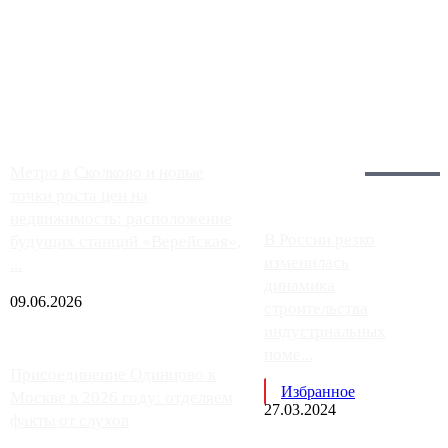
Однако АЗС, расположенные на приличном удалении от
Москвы, имеют более видимые проблемы. Так, некоторые
заправки на ЦКАД либо не работают полностью, либо
работают с ...
Загрузить больше
Главное:
Метро в Сколково и новые
точки роста цен на
недвижимость: расположение
В России резко
будущих станций «Верейская»,
изменилась
...
динамика
09.06.2026
строительства
индустриальных
поме...
Присоединение Одинцово к
Избранное
Москве в 2026 году: отделяем
27.03.2024
факты от слухов