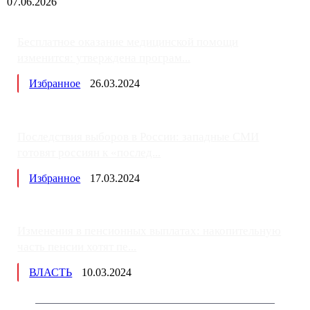
07.06.2026
Бесплатное оказание медицинской помощи
изменится: утверждена програм...
Избранное
26.03.2024
Последствия выборов в России: западные СМИ
готовят россиян к «послед...
Избранное
17.03.2024
Изменения в пенсионных выплатах: накопительную
часть пенсии хотят пе...
ВЛАСТЬ
10.03.2024