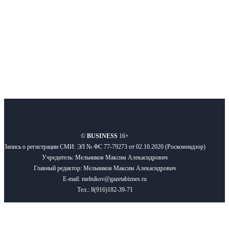
Подписывайтесь
О нас
Реклама
Вакансии
Правила
Контакты
©
BUSINESS
16+
Запись о регистрации СМИ: ЭЛ № ФС 77-79273 от 02.10.2020 (Роскомнадзор)
Учредитель: Мельников Максим Алекасндрович
Главный редактор: Мельников Максим Алекасндрович
E-mail: melnikov@gazetabiznes.ru
Тел.: 8(916)182-39-71