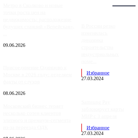
Главное:
Метро в Сколково и новые
точки роста цен на
недвижимость: расположение
В России резко
будущих станций «Верейская»,
изменилась
...
динамика
09.06.2026
строительства
индустриальных
поме...
Присоединение Одинцово к
Избранное
Москве в 2026 году: отделяем
27.03.2024
факты от слухов
08.06.2026
Samsung Pay
Московский бизнес теряет
заблокирует карты
несколько сотен клиентов
МИР с 3 апреля
элитного и премиум-сегмента
из-за переезда ОДК
Избранное
27.03.2024