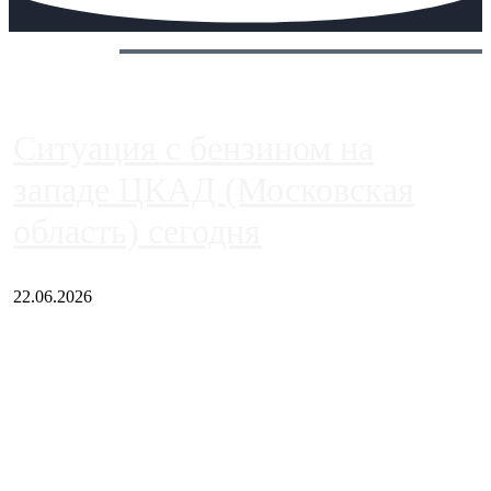
Сегодня:
Ситуация с бензином на
западе ЦКАД (Московская
область) сегодня
22.06.2026
Чем ближе к центру столицы, тем ситуация на АЗС лучше.
Однако АЗС, расположенные на приличном удалении от
Москвы, имеют более видимые проблемы. Так, некоторые
заправки на ЦКАД либо не работают полностью, либо
работают с ...
Загрузить больше