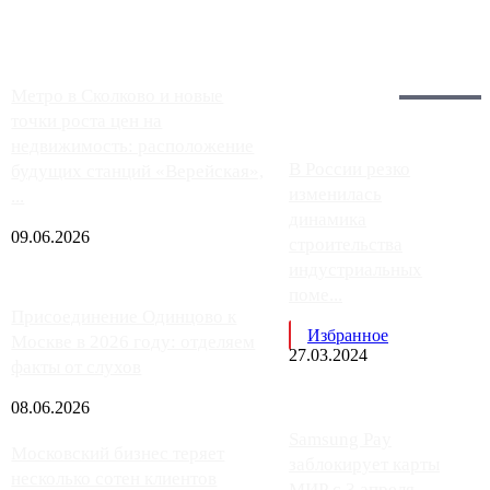
работают с ...
Загрузить больше
Главное:
Метро в Сколково и новые
точки роста цен на
недвижимость: расположение
В России резко
будущих станций «Верейская»,
изменилась
...
динамика
09.06.2026
строительства
индустриальных
поме...
Присоединение Одинцово к
Избранное
Москве в 2026 году: отделяем
27.03.2024
факты от слухов
08.06.2026
Samsung Pay
Московский бизнес теряет
заблокирует карты
несколько сотен клиентов
МИР с 3 апреля