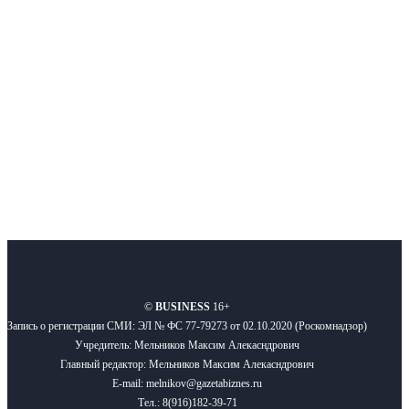
Московского региона, основанное в 2009 году. Ежедневно публикуем
новости бизнеса и новости для бизнеса.
Подписывайтесь
О нас
Реклама
Вакансии
Правила
Контакты
©
BUSINESS
16+
Запись о регистрации СМИ: ЭЛ № ФС 77-79273 от 02.10.2020 (Роскомнадзор)
Учредитель: Мельников Максим Алекасндрович
Главный редактор: Мельников Максим Алекасндрович
E-mail: melnikov@gazetabiznes.ru
Тел.: 8(916)182-39-71