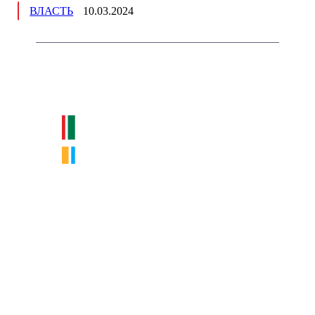
ВЛАСТЬ
10.03.2024
Немного о нас
Интернет-СМИ с фокусом на события, влияющие на бизнес