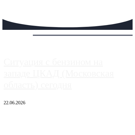
Сегодня:
Ситуация с бензином на
западе ЦКАД (Московская
область) сегодня
22.06.2026
Чем ближе к центру столицы, тем ситуация на АЗС лучше.
Однако АЗС, расположенные на приличном удалении от
Москвы, имеют более видимые проблемы. Так, некоторые
заправки на ЦКАД либо не работают полностью, либо