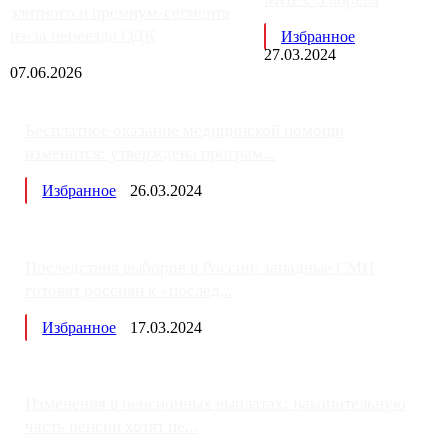
элитного и премиум-сегмента
из-за переезда ОДК
Избранное
27.03.2024
07.06.2026
Бесплатное оказание медицинской помощи
изменится: утверждена програм...
Избранное
26.03.2024
Последствия выборов в России: западные СМИ
готовят россиян к «послед...
Избранное
17.03.2024
Изменения в пенсионных выплатах: накопительную
часть пенсии хотят пе...