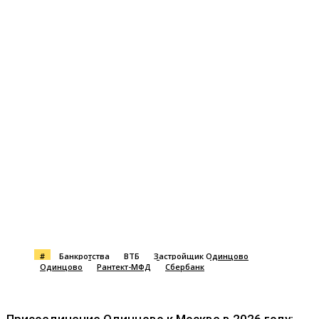
#
Банкротства
ВТБ
Застройщик Одинцово
Одинцово
Рантект-МФД
Сбербанк