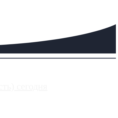
ть) сегодня
 более видимые проблемы. Так, некоторые заправки на ЦКАД