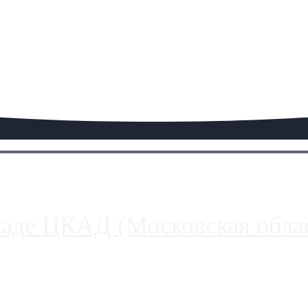
паде ЦКАД (Московская облас
ако АЗС, расположенные на приличном удалении от Москвы, имеют