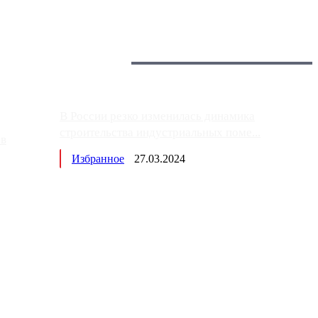
Загрузить больше
Главное:
В России резко изменилась динамика
строительства индустриальных поме...
ов
Избранное
27.03.2024