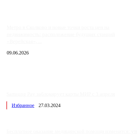
Метро в Сколково и новые точки роста цен на
недвижимость: расположение будущих станций
«Верейская», ...
09.06.2026
Samsung Pay заблокирует карты МИР с 3 апреля
Избранное
27.03.2024
Бесплатное оказание медицинской помощи изменится: ут