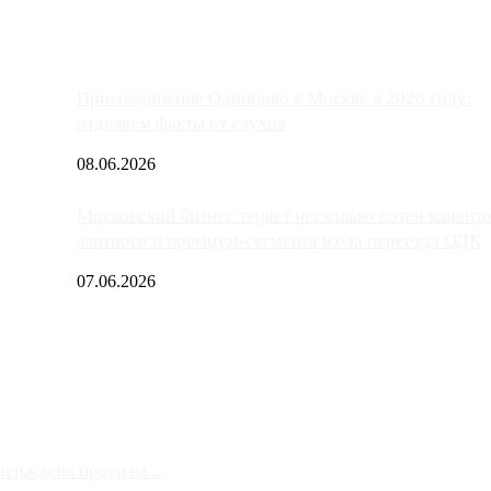
Присоединение Одинцово к Москве в 2026 году:
отделяем факты от слухов
08.06.2026
Московский бизнес теряет несколько сотен клиент
элитного и премиум-сегмента из-за переезда ОДК
07.06.2026
верждена програм...