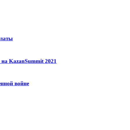
алаты
 на KazanSummit 2021
енной войне