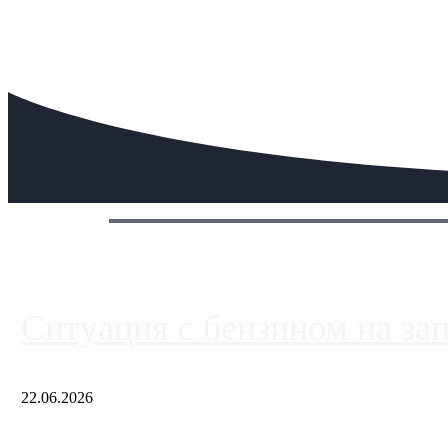
Сегодня:
Ситуация с бензином на за
22.06.2026
Чем ближе к центру столицы, тем ситуация на АЗС лучше. Одн
либо не работают полностью, либо работают с ...