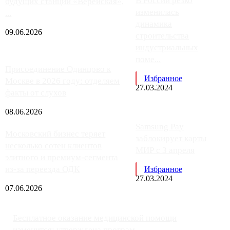
В России резко
будущих станций «Верейская»,
изменилась
...
динамика
09.06.2026
строительства
индустриальных
поме...
Присоединение Одинцово к
Избранное
Москве в 2026 году: отделяем
27.03.2024
факты от слухов
08.06.2026
Samsung Pay
Московский бизнес теряет
заблокирует карты
несколько сотен клиентов
МИР с 3 апреля
элитного и премиум-сегмента
из-за переезда ОДК
Избранное
27.03.2024
07.06.2026
Бесплатное оказание медицинской помощи
изменится: утверждена програм...