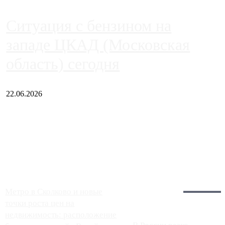
Ситуация с бензином на
западе ЦКАД (Московская
область) сегодня
22.06.2026
Чем ближе к центру столицы, тем ситуация на АЗС лучше.
Однако АЗС, расположенные на приличном удалении от
Москвы, имеют более видимые проблемы. Так, некоторые
заправки на ЦКАД либо не работают полностью, либо
работают с ...
Загрузить больше
Главное:
Метро в Сколково и новые
точки роста цен на
недвижимость: расположение