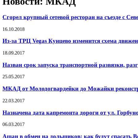
Новости: МКАД
Сгорел крупный сетевой ресторан на съезде с Се
16.10.2018
Из-за ТРЦ Vegas Кунцево изменится схема движ
18.09.2017
Назван срок запуска транспортной развязки, ра
25.05.2017
МКАД от Молодогвардейки до Можайки реконст
22.03.2017
Назначена дата капремонта дороги от ул. Горбу
06.03.2017
Ашан в обмен на дольщиков: как будут спасать 