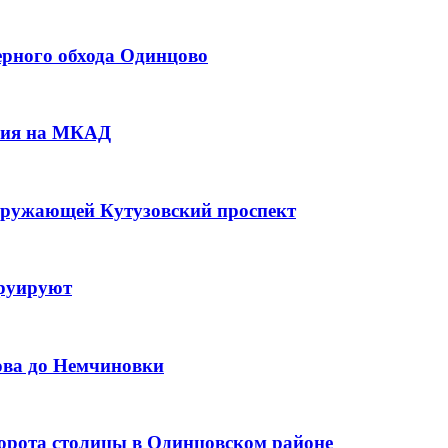
верного обхода Одинцово
ения на МКАД
згружающей Кутузовский проспект
руируют
нова до Немчиновки
Ворота столицы в Одинцовском районе