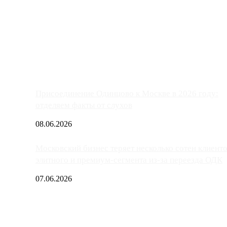
ако АЗС, расположенные на приличном удалении от Москвы, имеют
Присоединение Одинцово к Москве в 2026 году:
отделяем факты от слухов
08.06.2026
Московский бизнес теряет несколько сотен клиент
элитного и премиум-сегмента из-за переезда ОДК
07.06.2026