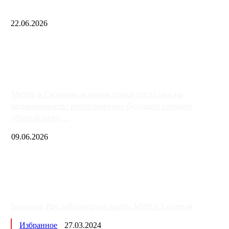
22.06.2026
Чем ближе к центру столицы, тем ситуация на АЗС лучше. Одн
либо не работают полностью, либо работают с ...
Метро в Сколково и новые точки роста цен на
недвижимость: расположение будущих станций
«Верейская», ...
09.06.2026
Samsung Pay заблокирует карты МИР с 3 апреля
Избранное
27.03.2024