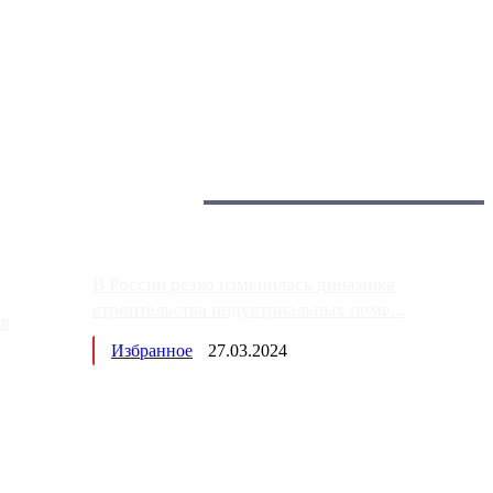
 более видимые проблемы. Так, некоторые заправки на ЦКАД
Загрузить больше
Главное:
В России резко изменилась динамика
строительства индустриальных поме...
ов
Избранное
27.03.2024