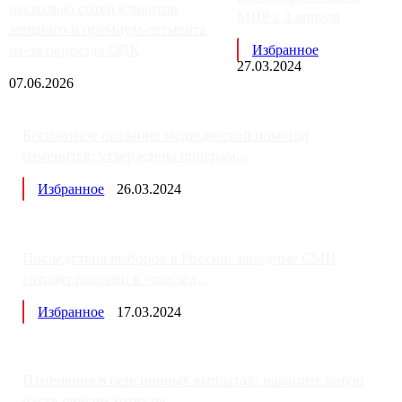
несколько сотен клиентов
МИР с 3 апреля
элитного и премиум-сегмента
из-за переезда ОДК
Избранное
27.03.2024
07.06.2026
Бесплатное оказание медицинской помощи
изменится: утверждена програм...
Избранное
26.03.2024
Последствия выборов в России: западные СМИ
готовят россиян к «послед...
Избранное
17.03.2024
Изменения в пенсионных выплатах: накопительную
часть пенсии хотят пе...