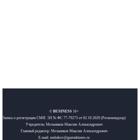
Интернет-СМИ с фокусом на события, влияющие на бизнес
Московского региона, основанное в 2009 году. Ежедневно публикуем
новости бизнеса и новости для бизнеса.
Подписывайтесь
О нас
Реклама
Вакансии
Правила
Контакты
©
BUSINESS
16+
Запись о регистрации СМИ: ЭЛ № ФС 77-79273 от 02.10.2020 (Роскомнадзор)
Учредитель: Мельников Максим Алекасндрович
Главный редактор: Мельников Максим Алекасндрович
E-mail: melnikov@gazetabiznes.ru