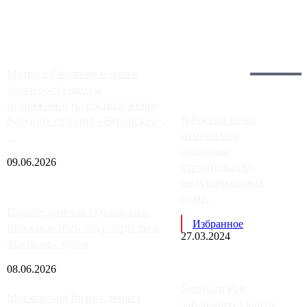
работают с ...
Загрузить больше
Главное:
Метро в Сколково и новые
точки роста цен на
недвижимость: расположение
В России резко
будущих станций «Верейская»,
изменилась
...
динамика
09.06.2026
строительства
индустриальных
поме...
Присоединение Одинцово к
Избранное
Москве в 2026 году: отделяем
27.03.2024
факты от слухов
08.06.2026
Samsung Pay
Московский бизнес теряет
заблокирует карты