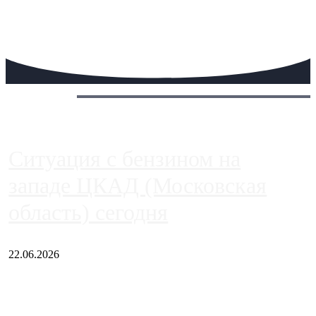
Сегодня:
Ситуация с бензином на
западе ЦКАД (Московская
область) сегодня
22.06.2026
Чем ближе к центру столицы, тем ситуация на АЗС лучше.
Однако АЗС, расположенные на приличном удалении от
Москвы, имеют более видимые проблемы. Так, некоторые
заправки на ЦКАД либо не работают полностью, либо