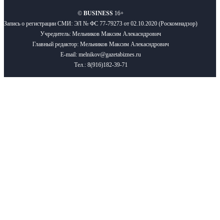
©
BUSINESS
16+
Запись о регистрации СМИ: ЭЛ № ФС 77-79273 от 02.10.2020 (Роскомнадзор)
Учредитель: Мельников Максим Алекасндрович
Главный редактор: Мельников Максим Алекасндрович
E-mail: melnikov@gazetabiznes.ru
Тел.: 8(916)182-39-71