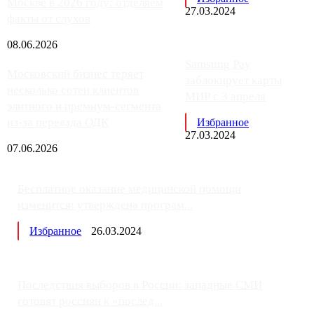
Москве в 2026 году: отделяем
27.03.2024
факты от слухов
08.06.2026
Samsung Pay
Московский бизнес теряет
заблокирует карты
несколько сотен клиентов
МИР с 3 апреля
элитного и премиум-сегмента
из-за переезда ОДК
Избранное
27.03.2024
07.06.2026
Бесплатное оказание медицинской помощи
изменится: утверждена програм...
Избранное
26.03.2024
Последствия выборов в России: западные СМИ
готовят россиян к «послед...