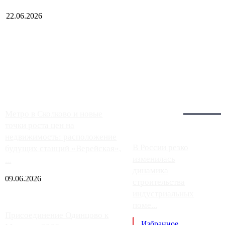
22.06.2026
Чем ближе к центру столицы, тем ситуация на АЗС лучше.
Однако АЗС, расположенные на приличном удалении от
Москвы, имеют более видимые проблемы. Так, некоторые
заправки на ЦКАД либо не работают полностью, либо
работают с ...
Загрузить больше
Главное:
Метро в Сколково и новые
точки роста цен на
недвижимость: расположение
В России резко
будущих станций «Верейская»,
изменилась
...
динамика
09.06.2026
строительства
индустриальных
поме...
Присоединение Одинцово к
Избранное