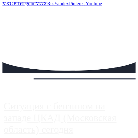
Предложить новость
VK
OK
Telegram
MAX
Rss
Yandex
Pinterest
Youtube
Сегодня:
Ситуация с бензином на
западе ЦКАД (Московская
область) сегодня