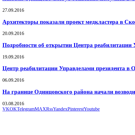
27.09.2016
Архитекторы показали проект медкластера в Ск
20.09.2016
Подробности об открытии Центра реабилитации 
19.09.2016
Центр реабилитации Управделами президента в 
06.09.2016
На границе Одинцовского района начали возвод
03.08.2016
VK
OK
Telegram
MAX
Rss
Yandex
Pinterest
Youtube