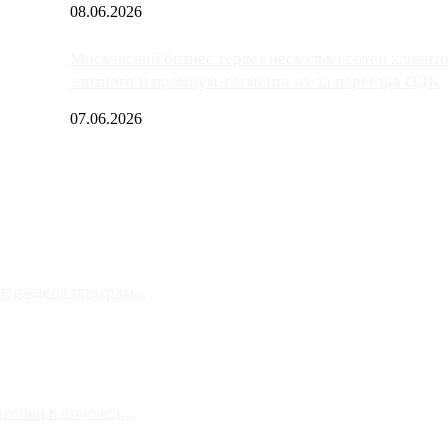
08.06.2026
Московский бизнес теряет несколько сотен клиент
элитного и премиум-сегмента из-за переезда ОДК
07.06.2026
верждена програм...
сиян к «послед...