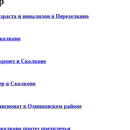
р
зраста и инвалидов в Переделкино
Сколково
кроют в Сколково
ер в Сколково
ансионат в Одинцовском районе
колково протез предплечья