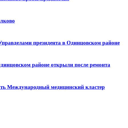
олково
Управделами президента в Одинцовском районе
Одинцовском районе открыли после ремонта
ить Международный медицинский кластер