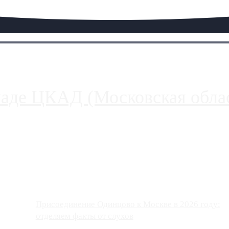
паде ЦКАД (Московская облас
ако АЗС, расположенные на приличном удалении от Москвы, имеют
Присоединение Одинцово к Москве в 2026 году:
отделяем факты от слухов