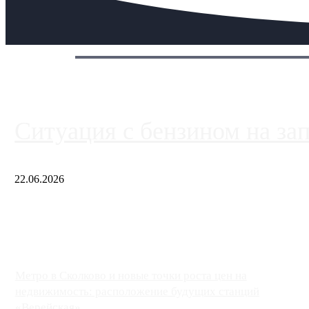
Сегодня:
Ситуация с бензином на за
22.06.2026
Чем ближе к центру столицы, тем ситуация на АЗС лучше. Одн
либо не работают полностью, либо работают с ...
Метро в Сколково и новые точки роста цен на
недвижимость: расположение будущих станций
«Верейская», ...