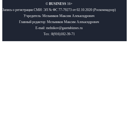
©
BUSINESS
16+
Запись о регистрации СМИ: ЭЛ № ФС 77-79273 от 02.10.2020 (Роскомнадзор)
Учредитель: Мельников Максим Алекасндрович
Главный редактор: Мельников Максим Алекасндрович
E-mail: melnikov@gazetabiznes.ru
Тел.: 8(916)182-39-71