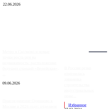
22.06.2026
Чем ближе к центру столицы, тем ситуация на АЗС лучше.
Однако АЗС, расположенные на приличном удалении от
Москвы, имеют более видимые проблемы. Так, некоторые
заправки на ЦКАД либо не работают полностью, либо
работают с ...
Загрузить больше
Главное:
Метро в Сколково и новые
точки роста цен на
недвижимость: расположение
В России резко
будущих станций «Верейская»,
изменилась
...
динамика
09.06.2026
строительства
индустриальных
поме...
Присоединение Одинцово к
Избранное
Москве в 2026 году: отделяем