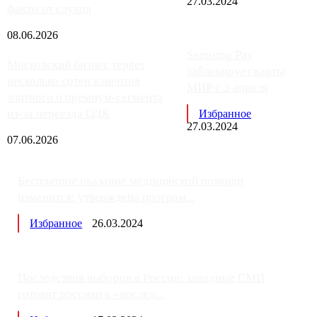
27.03.2024
факты от слухов
08.06.2026
Samsung Pay
Московский бизнес теряет
заблокирует карты
несколько сотен клиентов
МИР с 3 апреля
элитного и премиум-сегмента
из-за переезда ОДК
Избранное
27.03.2024
07.06.2026
Бесплатное оказание медицинской помощи
изменится: утверждена програм...
Избранное
26.03.2024
Последствия выборов в России: западные СМИ
готовят россиян к «послед...