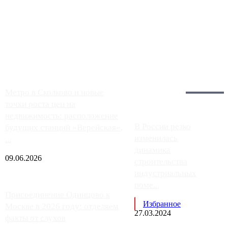
Чем ближе к центру столицы, тем ситуация на АЗС лучше.
Однако АЗС, расположенные на приличном удалении от
Москвы, имеют более видимые проблемы. Так, некоторые
заправки на ЦКАД либо не работают полностью, либо
работают с ...
Загрузить больше
Главное:
Метро в Сколково и новые
точки роста цен на
недвижимость: расположение
В России резко
будущих станций «Верейская»,
изменилась
...
динамика
09.06.2026
строительства
индустриальных
поме...
Присоединение Одинцово к
Избранное
Москве в 2026 году: отделяем
27.03.2024
факты от слухов