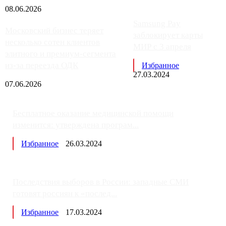
08.06.2026
Samsung Pay
Московский бизнес теряет
заблокирует карты
несколько сотен клиентов
МИР с 3 апреля
элитного и премиум-сегмента
из-за переезда ОДК
Избранное
27.03.2024
07.06.2026
Бесплатное оказание медицинской помощи
изменится: утверждена програм...
Избранное
26.03.2024
Последствия выборов в России: западные СМИ
готовят россиян к «послед...
Избранное
17.03.2024