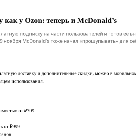
у как у Ozon: теперь и McDonald’s
ет платную подписку на части пользователей и готов её
9 ноября McDonald’s тоже начал «прощупывать» для се
есплатную доставку и дополнительные скидки, можно в мобильн
сяцем использования.
оимостью от ₽399
ь от ₽999
ранов