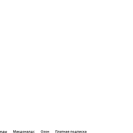
 еды
Макдоналдс
Озон
Платная подписка