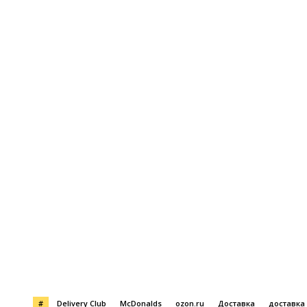
Поделиться
#
Delivery Club
McDonalds
ozon.ru
Доставка
доставка