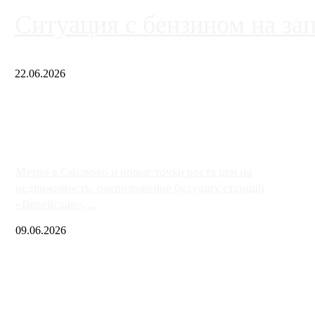
Ситуация с бензином на за
22.06.2026
Чем ближе к центру столицы, тем ситуация на АЗС лучше. Одн
либо не работают полностью, либо работают с ...
Метро в Сколково и новые точки роста цен на
недвижимость: расположение будущих станций
«Верейская», ...
09.06.2026