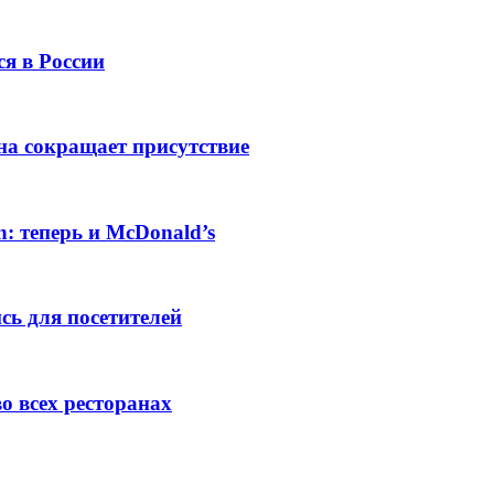
ся в России
на сокращает присутствие
n: теперь и McDonald’s
сь для посетителей
о всех ресторанах