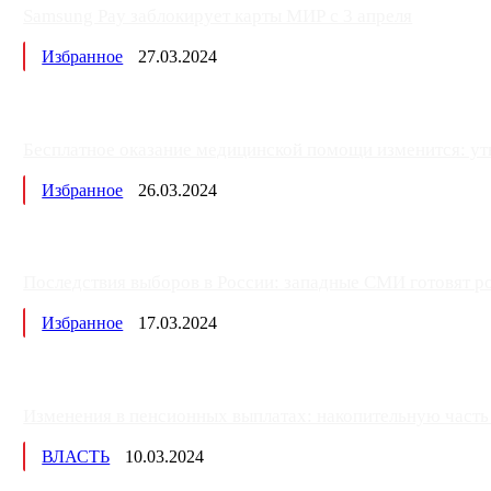
Samsung Pay заблокирует карты МИР с 3 апреля
Избранное
27.03.2024
Бесплатное оказание медицинской помощи изменится: ут
Избранное
26.03.2024
Последствия выборов в России: западные СМИ готовят рос
Избранное
17.03.2024
Изменения в пенсионных выплатах: накопительную часть п
ВЛАСТЬ
10.03.2024