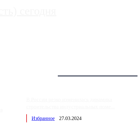
ть) сегодня
 более видимые проблемы. Так, некоторые заправки на ЦКАД
Загрузить больше
Главное:
В России резко изменилась динамика
строительства индустриальных поме...
ов
Избранное
27.03.2024