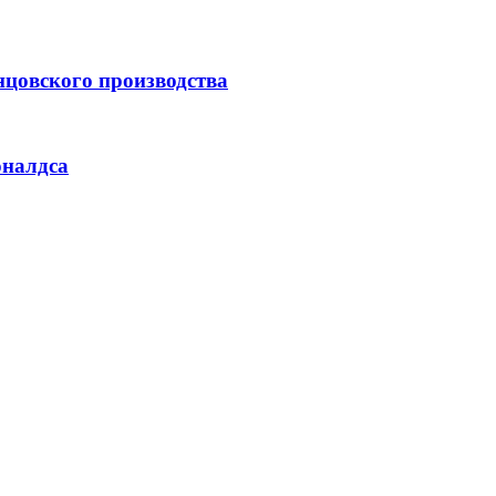
нцовского производства
оналдса