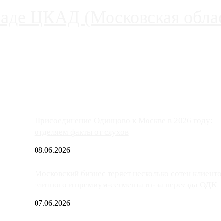
паде ЦКАД (Московская облас
ако АЗС, расположенные на приличном удалении от Москвы, имеют
Присоединение Одинцово к Москве в 2026 году:
отделяем факты от слухов
08.06.2026
Московский бизнес теряет несколько сотен клиент
элитного и премиум-сегмента из-за переезда ОДК
07.06.2026