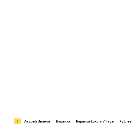
Поделиться
#
Андрей Иванов
Барвиха
Барвиха Luxury Village
Рубле