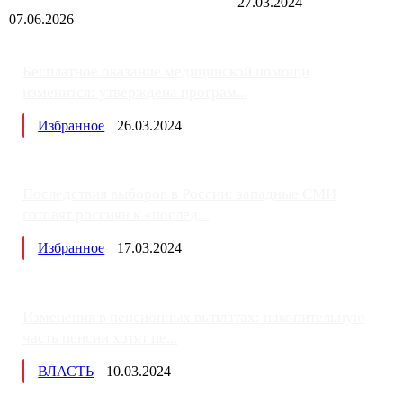
27.03.2024
07.06.2026
Бесплатное оказание медицинской помощи
изменится: утверждена програм...
Избранное
26.03.2024
Последствия выборов в России: западные СМИ
готовят россиян к «послед...
Избранное
17.03.2024
Изменения в пенсионных выплатах: накопительную
часть пенсии хотят пе...
ВЛАСТЬ
10.03.2024