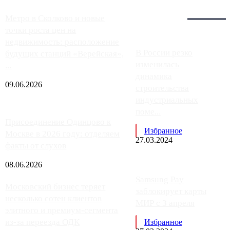
Загрузить больше
Главное:
Метро в Сколково и новые
точки роста цен на
недвижимость: расположение
В России резко
будущих станций «Верейская»,
изменилась
...
динамика
09.06.2026
строительства
индустриальных
поме...
Присоединение Одинцово к
Избранное
Москве в 2026 году: отделяем
27.03.2024
факты от слухов
08.06.2026
Samsung Pay
Московский бизнес теряет
заблокирует карты
несколько сотен клиентов
МИР с 3 апреля
элитного и премиум-сегмента
из-за переезда ОДК
Избранное