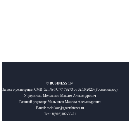
Подписывайтесь
О нас
Реклама
Вакансии
Правила
Контакты
©
BUSINESS
16+
Запись о регистрации СМИ: ЭЛ № ФС 77-79273 от 02.10.2020 (Роскомнадзор)
Учредитель: Мельников Максим Алекасндрович
Главный редактор: Мельников Максим Алекасндрович
E-mail: melnikov@gazetabiznes.ru
Тел.: 8(916)182-39-71