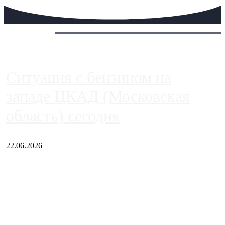
Сегодня:
Ситуация с бензином на
западе ЦКАД (Московская
область) сегодня
22.06.2026
Чем ближе к центру столицы, тем ситуация на АЗС лучше.
Однако АЗС, расположенные на приличном удалении от
Москвы, имеют более видимые проблемы. Так, некоторые
заправки на ЦКАД либо не работают полностью, либо
работают с ...