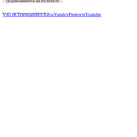
Подписывайтесь на BUSINESS
Предложить новость
VK
OK
Telegram
MAX
Rss
Yandex
Pinterest
Youtube