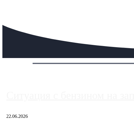
Сегодня:
Ситуация с бензином на за
22.06.2026
Чем ближе к центру столицы, тем ситуация на АЗС лучше. Одн
либо не работают полностью, либо работают с ...