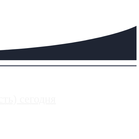
ть) сегодня
 более видимые проблемы. Так, некоторые заправки на ЦКАД