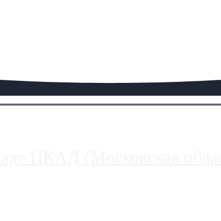
паде ЦКАД (Московская облас
ако АЗС, расположенные на приличном удалении от Москвы, имеют