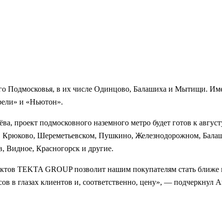
его Подмосковья, в их числе Одинцово, Балашиха и Мытищи. И
рели» и «Ньютон».
а, проект подмосковного наземного метро будет готов к августу
 в Крюково, Шереметьевском, Пушкино, Железнодорожном, Бала
, Видное, Красногорск и другие.
ектов TEKTA GROUP позволит нашим покупателям стать ближе к
сов в глазах клиентов и, соответственно, цену», — подчеркну