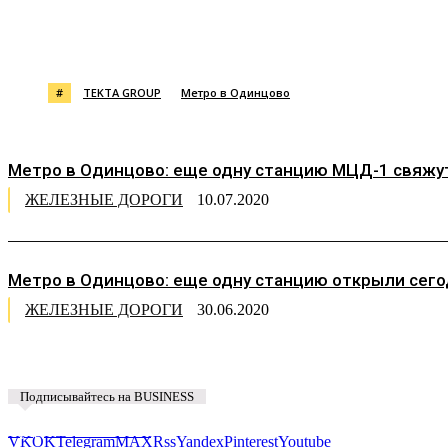
Поделиться
#
TEKTA GROUP
Метро в Одинцово
Метро в Одинцово: еще одну станцию МЦД-1 свяжу
ЖЕЛЕЗНЫЕ ДОРОГИ
10.07.2020
Метро в Одинцово: еще одну станцию открыли сего
ЖЕЛЕЗНЫЕ ДОРОГИ
30.06.2020
Подписывайтесь на BUSINESS
Предложить новость
VK
OK
Telegram
MAX
Rss
Yandex
Pinterest
Youtube