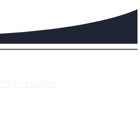
ть) сегодня
 более видимые проблемы. Так, некоторые заправки на ЦКАД