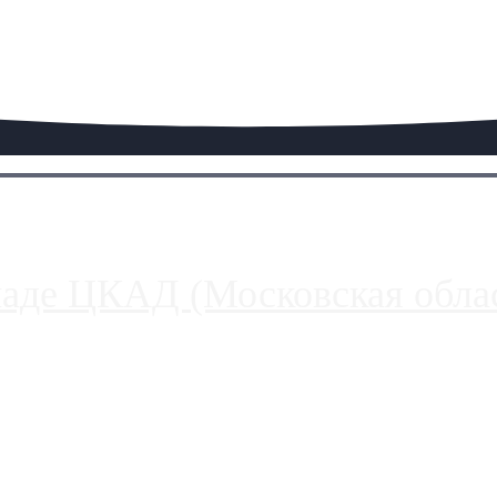
паде ЦКАД (Московская облас
ако АЗС, расположенные на приличном удалении от Москвы, имеют