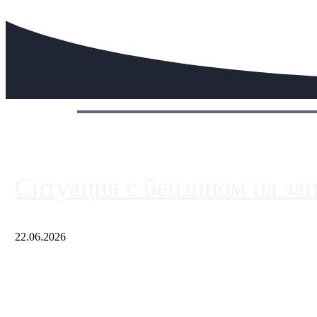
Сегодня:
Ситуация с бензином на за
22.06.2026
Чем ближе к центру столицы, тем ситуация на АЗС лучше. Одн
либо не работают полностью, либо работают с ...