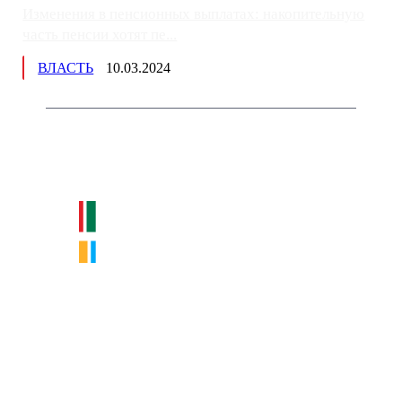
Изменения в пенсионных выплатах: накопительную
часть пенсии хотят пе...
ВЛАСТЬ
10.03.2024
Немного о нас