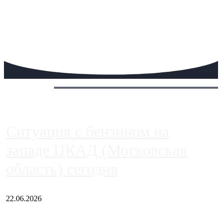
Сегодня:
Ситуация с бензином на
западе ЦКАД (Московская
область) сегодня
22.06.2026
Чем ближе к центру столицы, тем ситуация на АЗС лучше.
Однако АЗС, расположенные на приличном удалении от