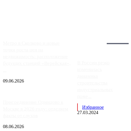
Москвы, имеют более видимые проблемы. Так, некоторые
заправки на ЦКАД либо не работают полностью, либо
работают с ...
Загрузить больше
Главное:
Метро в Сколково и новые
точки роста цен на
недвижимость: расположение
В России резко
будущих станций «Верейская»,
изменилась
...
динамика
09.06.2026
строительства
индустриальных
поме...
Присоединение Одинцово к
Избранное
Москве в 2026 году: отделяем
27.03.2024
факты от слухов
08.06.2026