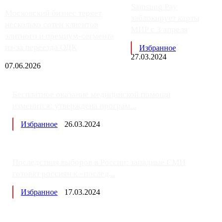
Samsung Pay
Московский бизнес теряет
заблокирует карты
несколько сотен клиентов
МИР с 3 апреля
элитного и премиум-сегмента
из-за переезда ОДК
Избранное
27.03.2024
07.06.2026
Бесплатное оказание медицинской помощи
изменится: утверждена програм...
Избранное
26.03.2024
Последствия выборов в России: западные СМИ
готовят россиян к «послед...
Избранное
17.03.2024