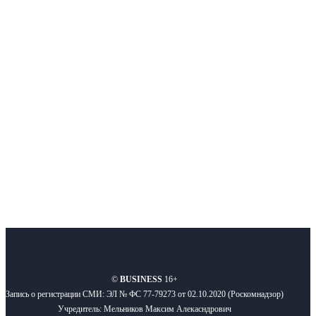
Интернет-СМИ с фокусом на события, влияющие на бизнес
Московского региона, основанное в 2009 году. Ежедневно публикуем
новости бизнеса и новости для бизнеса.
Подписывайтесь
О нас
Реклама
Вакансии
Правила
Контакты
©
BUSINESS
16+
Запись о регистрации СМИ: ЭЛ № ФС 77-79273 от 02.10.2020 (Роскомнадзор)
Учредитель: Мельников Максим Алекасндрович