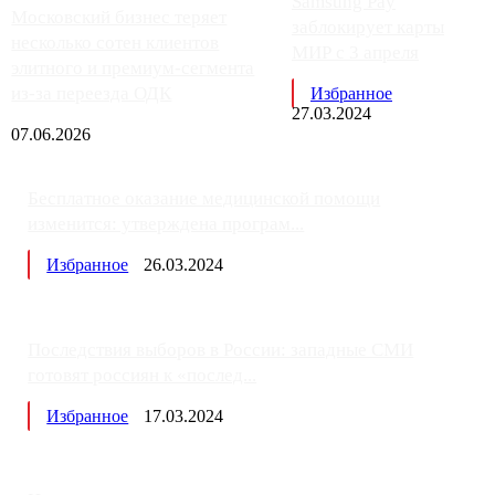
Samsung Pay
Московский бизнес теряет
заблокирует карты
несколько сотен клиентов
МИР с 3 апреля
элитного и премиум-сегмента
из-за переезда ОДК
Избранное
27.03.2024
07.06.2026
Бесплатное оказание медицинской помощи
изменится: утверждена програм...
Избранное
26.03.2024
Последствия выборов в России: западные СМИ
готовят россиян к «послед...
Избранное
17.03.2024