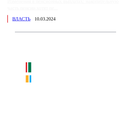
Изменения в пенсионных выплатах: накопительную
часть пенсии хотят пе...
ВЛАСТЬ
10.03.2024
Немного о нас