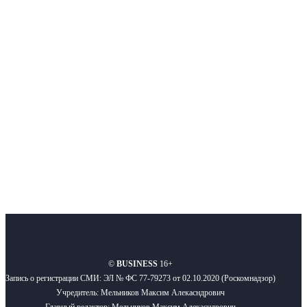
Интернет-СМИ с фокусом на события, влияющие на бизнес
Московского региона, основанное в 2009 году. Ежедневно публикуем
новости бизнеса и новости для бизнеса.
Подписывайтесь
О нас
Реклама
Вакансии
Правила
Контакты
©
BUSINESS
16+
Запись о регистрации СМИ: ЭЛ № ФС 77-79273 от 02.10.2020 (Роскомнадзор)
Учредитель: Мельников Максим Алекасндрович