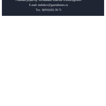
Главный редактор: Мельников Максим Алекасндрович
E-mail: melnikov@gazetabiznes.ru
Тел.: 8(916)182-39-71