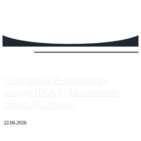
Сегодня:
Ситуация с бензином на
западе ЦКАД (Московская
область) сегодня
22.06.2026
Чем ближе к центру столицы, тем ситуация на АЗС лучше.
Однако АЗС, расположенные на приличном удалении от