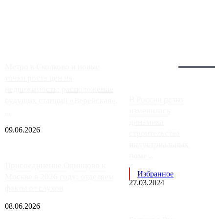
Москвы, имеют более видимые проблемы. Так, некоторые
заправки на ЦКАД либо не работают полностью, либо
работают с ...
Загрузить больше
Главное:
Метро в Сколково и новые
точки роста цен на
недвижимость: расположение
В России резко
будущих станций «Верейская»,
изменилась
...
динамика
09.06.2026
строительства
индустриальных
поме...
Присоединение Одинцово к
Избранное
Москве в 2026 году: отделяем
27.03.2024
факты от слухов
08.06.2026