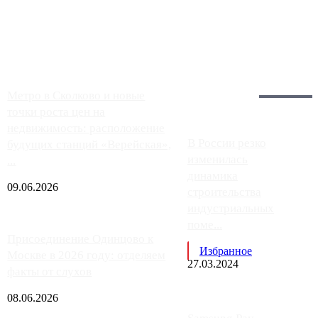
Москвы, имеют более видимые проблемы. Так, некоторые
заправки на ЦКАД либо не работают полностью, либо
работают с ...
Загрузить больше
Главное:
Метро в Сколково и новые
точки роста цен на
недвижимость: расположение
В России резко
будущих станций «Верейская»,
изменилась
...
динамика
09.06.2026
строительства
индустриальных
поме...
Присоединение Одинцово к
Избранное
Москве в 2026 году: отделяем
27.03.2024
факты от слухов
08.06.2026