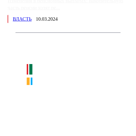
Изменения в пенсионных выплатах: накопительную
часть пенсии хотят пе...
ВЛАСТЬ
10.03.2024
Немного о нас