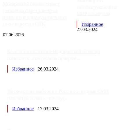
Samsung Pay
Московский бизнес теряет
заблокирует карты
несколько сотен клиентов
МИР с 3 апреля
элитного и премиум-сегмента
из-за переезда ОДК
Избранное
27.03.2024
07.06.2026
Бесплатное оказание медицинской помощи
изменится: утверждена програм...
Избранное
26.03.2024
Последствия выборов в России: западные СМИ
готовят россиян к «послед...
Избранное
17.03.2024