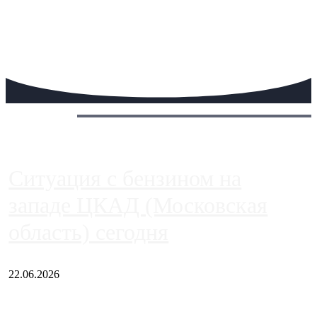
Сегодня:
Ситуация с бензином на
западе ЦКАД (Московская
область) сегодня
22.06.2026
Чем ближе к центру столицы, тем ситуация на АЗС лучше.
Однако АЗС, расположенные на приличном удалении от