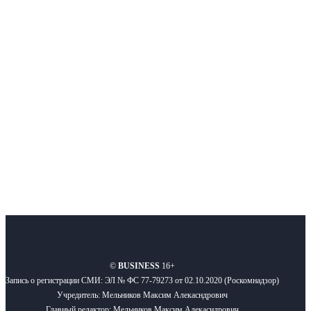
Интернет-СМИ с фокусом на события, влияющие на бизнес
Московского региона, основанное в 2009 году. Ежедневно публикуем
новости бизнеса и новости для бизнеса.
Подписывайтесь
О нас
Реклама
Вакансии
Правила
Контакты
©
BUSINESS
16+
Запись о регистрации СМИ: ЭЛ № ФС 77-79273 от 02.10.2020 (Роскомнадзор)
Учредитель: Мельников Максим Алекасндрович
Главный редактор: Мельников Максим Алекасндрович