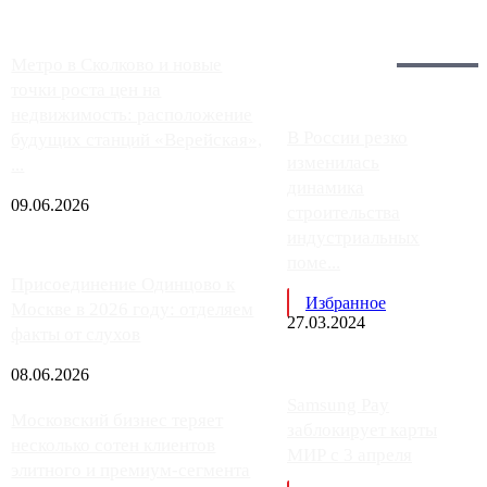
Загрузить больше
Главное:
Метро в Сколково и новые
точки роста цен на
недвижимость: расположение
В России резко
будущих станций «Верейская»,
изменилась
...
динамика
09.06.2026
строительства
индустриальных
поме...
Присоединение Одинцово к
Избранное
Москве в 2026 году: отделяем
27.03.2024
факты от слухов
08.06.2026
Samsung Pay
Московский бизнес теряет
заблокирует карты
несколько сотен клиентов
МИР с 3 апреля
элитного и премиум-сегмента