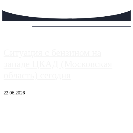
Сегодня:
Ситуация с бензином на
западе ЦКАД (Московская
область) сегодня
22.06.2026
Чем ближе к центру столицы, тем ситуация на АЗС лучше.
Однако АЗС, расположенные на приличном удалении от
Москвы, имеют более видимые проблемы. Так, некоторые
заправки на ЦКАД либо не работают полностью, либо
работают с ...