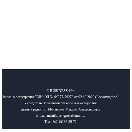
Подписывайтесь
О нас
Реклама
Вакансии
Правила
Контакты
©
BUSINESS
16+
Запись о регистрации СМИ: ЭЛ № ФС 77-79273 от 02.10.2020 (Роскомнадзор)
Учредитель: Мельников Максим Алекасндрович
Главный редактор: Мельников Максим Алекасндрович
E-mail: melnikov@gazetabiznes.ru
Тел.: 8(916)182-39-71