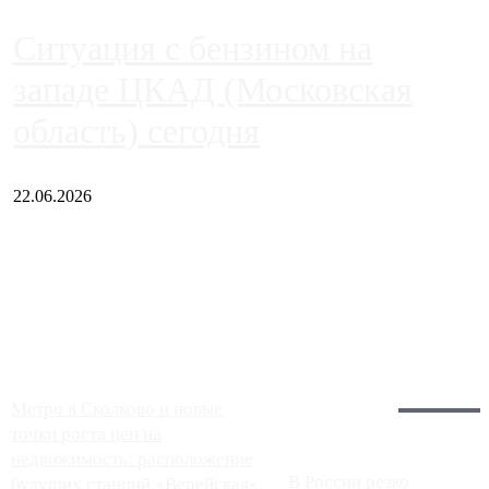
Ситуация с бензином на
западе ЦКАД (Московская
область) сегодня
22.06.2026
Чем ближе к центру столицы, тем ситуация на АЗС лучше.
Однако АЗС, расположенные на приличном удалении от
Москвы, имеют более видимые проблемы. Так, некоторые
заправки на ЦКАД либо не работают полностью, либо
работают с ...
Загрузить больше
Главное:
Метро в Сколково и новые
точки роста цен на
недвижимость: расположение
В России резко
будущих станций «Верейская»,