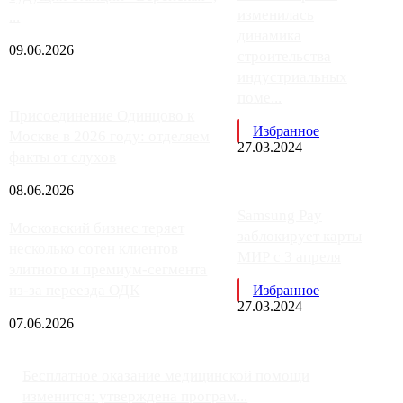
изменилась
...
динамика
09.06.2026
строительства
индустриальных
поме...
Присоединение Одинцово к
Избранное
Москве в 2026 году: отделяем
27.03.2024
факты от слухов
08.06.2026
Samsung Pay
Московский бизнес теряет
заблокирует карты
несколько сотен клиентов
МИР с 3 апреля
элитного и премиум-сегмента
из-за переезда ОДК
Избранное
27.03.2024
07.06.2026
Бесплатное оказание медицинской помощи
изменится: утверждена програм...