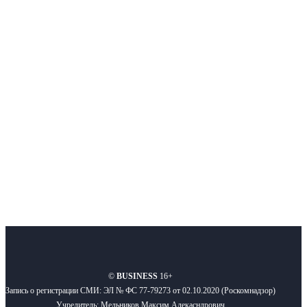
Интернет-СМИ с фокусом на события, влияющие на бизнес
Московского региона, основанное в 2009 году. Ежедневно публикуем
новости бизнеса и новости для бизнеса.
Подписывайтесь
О нас
Реклама
Вакансии
Правила
Контакты
©
BUSINESS
16+
Запись о регистрации СМИ: ЭЛ № ФС 77-79273 от 02.10.2020 (Роскомнадзор)
Учредитель: Мельников Максим Алекасндрович