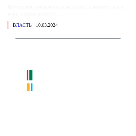
Изменения в пенсионных выплатах: накопительную
часть пенсии хотят пе...
ВЛАСТЬ
10.03.2024
Немного о нас