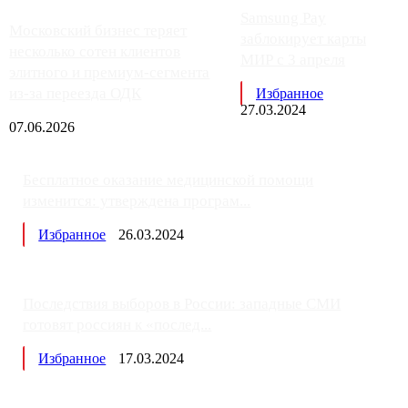
Samsung Pay
Московский бизнес теряет
заблокирует карты
несколько сотен клиентов
МИР с 3 апреля
элитного и премиум-сегмента
из-за переезда ОДК
Избранное
27.03.2024
07.06.2026
Бесплатное оказание медицинской помощи
изменится: утверждена програм...
Избранное
26.03.2024
Последствия выборов в России: западные СМИ
готовят россиян к «послед...
Избранное
17.03.2024