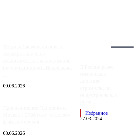
Однако АЗС, расположенные на приличном удалении от
Москвы, имеют более видимые проблемы. Так, некоторые
заправки на ЦКАД либо не работают полностью, либо
работают с ...
Загрузить больше
Главное:
Метро в Сколково и новые
точки роста цен на
недвижимость: расположение
В России резко
будущих станций «Верейская»,
изменилась
...
динамика
09.06.2026
строительства
индустриальных
поме...
Присоединение Одинцово к
Избранное
Москве в 2026 году: отделяем
27.03.2024
факты от слухов
08.06.2026