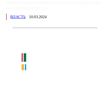
Изменения в пенсионных выплатах: накопительную
часть пенсии хотят пе...
ВЛАСТЬ
10.03.2024
Немного о нас