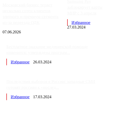
Samsung Pay
Московский бизнес теряет
заблокирует карты
несколько сотен клиентов
МИР с 3 апреля
элитного и премиум-сегмента
из-за переезда ОДК
Избранное
27.03.2024
07.06.2026
Бесплатное оказание медицинской помощи
изменится: утверждена програм...
Избранное
26.03.2024
Последствия выборов в России: западные СМИ
готовят россиян к «послед...
Избранное
17.03.2024