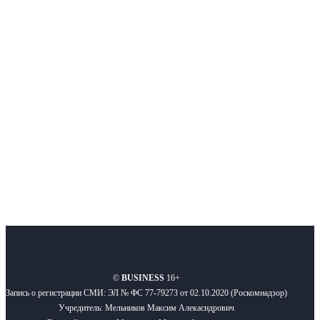
Интернет-СМИ с фокусом на события, влияющие на бизнес
Московского региона, основанное в 2009 году. Ежедневно публикуем
новости бизнеса и новости для бизнеса.
Подписывайтесь
О нас
Реклама
Вакансии
Правила
Контакты
©
BUSINESS
16+
Запись о регистрации СМИ: ЭЛ № ФС 77-79273 от 02.10.2020 (Роскомнадзор)
Учредитель: Мельников Максим Алекасндрович