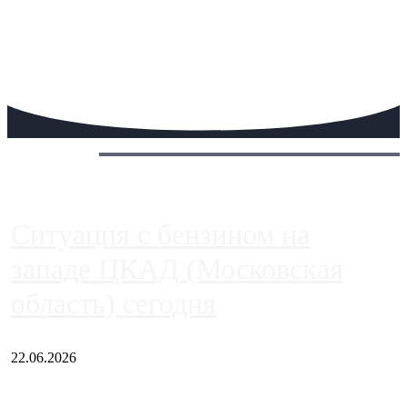
Сегодня:
Ситуация с бензином на
западе ЦКАД (Московская
область) сегодня
22.06.2026
Чем ближе к центру столицы, тем ситуация на АЗС лучше.
Однако АЗС, расположенные на приличном удалении от