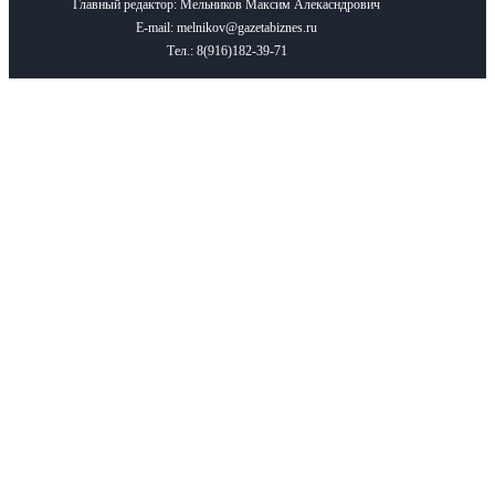
Главный редактор: Мельников Максим Алекасндрович
E-mail: melnikov@gazetabiznes.ru
Тел.: 8(916)182-39-71