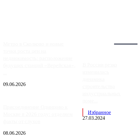
Москвы, имеют более видимые проблемы. Так, некоторые
заправки на ЦКАД либо не работают полностью, либо
работают с ...
Загрузить больше
Главное:
Метро в Сколково и новые
точки роста цен на
недвижимость: расположение
В России резко
будущих станций «Верейская»,
изменилась
...
динамика
09.06.2026
строительства
индустриальных
поме...
Присоединение Одинцово к
Избранное
Москве в 2026 году: отделяем
27.03.2024
факты от слухов
08.06.2026