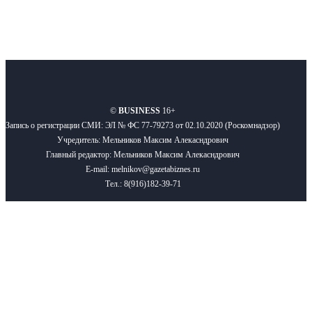
О нас
Реклама
Вакансии
Правила
Контакты
©
BUSINESS
16+
Запись о регистрации СМИ: ЭЛ № ФС 77-79273 от 02.10.2020 (Роскомнадзор)
Учредитель: Мельников Максим Алекасндрович
Главный редактор: Мельников Максим Алекасндрович
E-mail: melnikov@gazetabiznes.ru
Тел.: 8(916)182-39-71