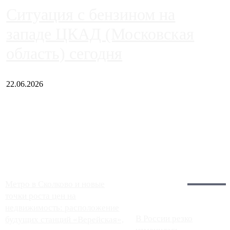
Ситуация с бензином на
западе ЦКАД (Московская
область) сегодня
22.06.2026
Чем ближе к центру столицы, тем ситуация на АЗС лучше.
Однако АЗС, расположенные на приличном удалении от
Москвы, имеют более видимые проблемы. Так, некоторые
заправки на ЦКАД либо не работают полностью, либо
работают с ...
Загрузить больше
Главное:
Метро в Сколково и новые
точки роста цен на
недвижимость: расположение
В России резко
будущих станций «Верейская»,