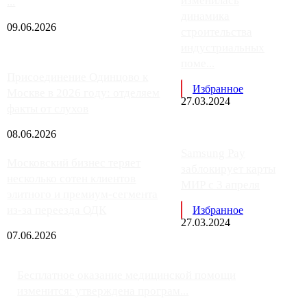
изменилась
...
динамика
09.06.2026
строительства
индустриальных
поме...
Присоединение Одинцово к
Избранное
Москве в 2026 году: отделяем
27.03.2024
факты от слухов
08.06.2026
Samsung Pay
Московский бизнес теряет
заблокирует карты
несколько сотен клиентов
МИР с 3 апреля
элитного и премиум-сегмента
из-за переезда ОДК
Избранное
27.03.2024
07.06.2026
Бесплатное оказание медицинской помощи
изменится: утверждена програм...