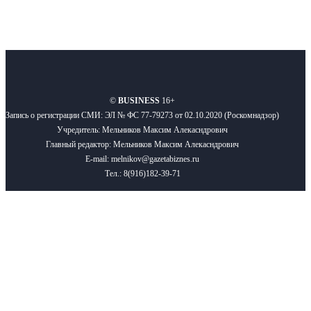
О нас
Реклама
Вакансии
Правила
Контакты
©
BUSINESS
16+
Запись о регистрации СМИ: ЭЛ № ФС 77-79273 от 02.10.2020 (Роскомнадзор)
Учредитель: Мельников Максим Алекасндрович
Главный редактор: Мельников Максим Алекасндрович
E-mail: melnikov@gazetabiznes.ru
Тел.: 8(916)182-39-71