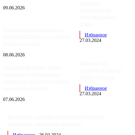
динамика
09.06.2026
строительства
индустриальных
поме...
Присоединение Одинцово к
Избранное
Москве в 2026 году: отделяем
27.03.2024
факты от слухов
08.06.2026
Samsung Pay
Московский бизнес теряет
заблокирует карты
несколько сотен клиентов
МИР с 3 апреля
элитного и премиум-сегмента
из-за переезда ОДК
Избранное
27.03.2024
07.06.2026
Бесплатное оказание медицинской помощи
изменится: утверждена програм...
Избранное
26.03.2024