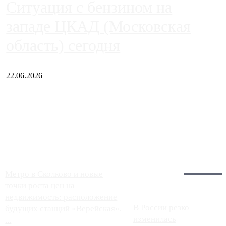
Ситуация с бензином на
западе ЦКАД (Московская
область) сегодня
22.06.2026
Чем ближе к центру столицы, тем ситуация на АЗС лучше.
Однако АЗС, расположенные на приличном удалении от
Москвы, имеют более видимые проблемы. Так, некоторые
заправки на ЦКАД либо не работают полностью, либо
работают с ...
Загрузить больше
Главное:
Метро в Сколково и новые
точки роста цен на
недвижимость: расположение
В России резко
будущих станций «Верейская»,
изменилась
...