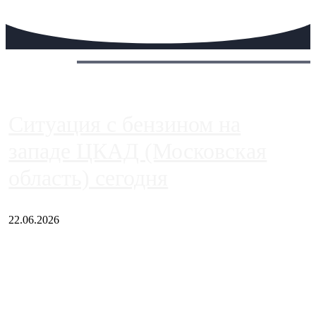
Сегодня:
Ситуация с бензином на
западе ЦКАД (Московская
область) сегодня
22.06.2026
Чем ближе к центру столицы, тем ситуация на АЗС лучше.
Однако АЗС, расположенные на приличном удалении от
Москвы, имеют более видимые проблемы. Так, некоторые
заправки на ЦКАД либо не работают полностью, либо
работают с ...