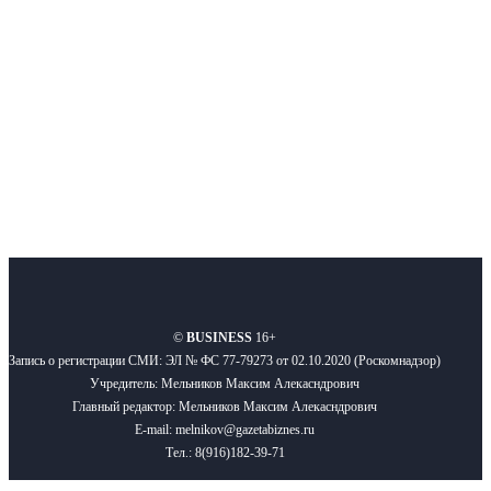
Подписывайтесь
О нас
Реклама
Вакансии
Правила
Контакты
©
BUSINESS
16+
Запись о регистрации СМИ: ЭЛ № ФС 77-79273 от 02.10.2020 (Роскомнадзор)
Учредитель: Мельников Максим Алекасндрович
Главный редактор: Мельников Максим Алекасндрович
E-mail: melnikov@gazetabiznes.ru
Тел.: 8(916)182-39-71