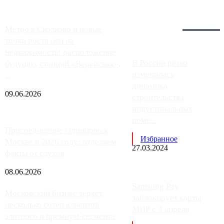
Загрузить больше
Главное:
Метро в Сколково и новые
точки роста цен на
недвижимость: расположение
В России резко
будущих станций «Верейская»,
изменилась
...
динамика
09.06.2026
строительства
индустриальных
поме...
Присоединение Одинцово к
Избранное
Москве в 2026 году: отделяем
27.03.2024
факты от слухов
08.06.2026
Samsung Pay
Московский бизнес теряет
заблокирует карты
несколько сотен клиентов
МИР с 3 апреля
элитного и премиум-сегмента