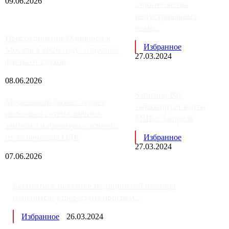
09.06.2026
строительства
индустриальных
поме...
Присоединение Одинцово к
Избранное
Москве в 2026 году: отделяем
27.03.2024
факты от слухов
08.06.2026
Samsung Pay
Московский бизнес теряет
заблокирует карты
несколько сотен клиентов
МИР с 3 апреля
элитного и премиум-сегмента
из-за переезда ОДК
Избранное
27.03.2024
07.06.2026
Бесплатное оказание медицинской помощи
изменится: утверждена програм...
Избранное
26.03.2024