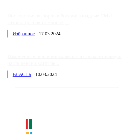
Последствия выборов в России: западные СМИ
готовят россиян к «послед...
Избранное
17.03.2024
Изменения в пенсионных выплатах: накопительную
часть пенсии хотят пе...
ВЛАСТЬ
10.03.2024