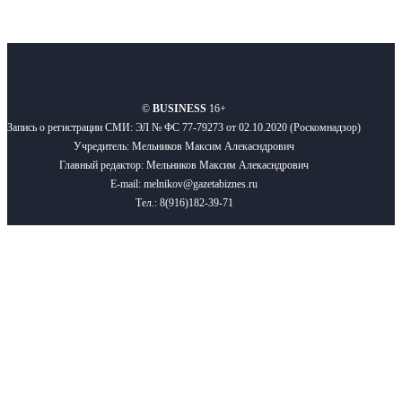
О нас
Реклама
Вакансии
Правила
Контакты
©
BUSINESS
16+
Запись о регистрации СМИ: ЭЛ № ФС 77-79273 от 02.10.2020 (Роскомнадзор)
Учредитель: Мельников Максим Алекасндрович
Главный редактор: Мельников Максим Алекасндрович
E-mail: melnikov@gazetabiznes.ru
Тел.: 8(916)182-39-71