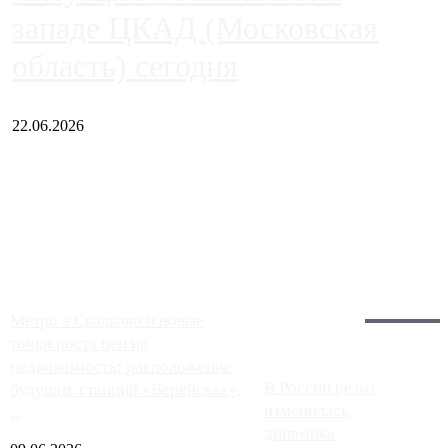
западе ЦКАД (Московская
область) сегодня
22.06.2026
Чем ближе к центру столицы, тем ситуация на АЗС лучше.
Однако АЗС, расположенные на приличном удалении от
Москвы, имеют более видимые проблемы. Так, некоторые
заправки на ЦКАД либо не работают полностью, либо
работают с ...
Загрузить больше
Главное:
Метро в Сколково и новые
точки роста цен на
недвижимость: расположение
В России резко
будущих станций «Верейская»,
изменилась
...
динамика