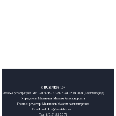
Московского региона, основанное в 2009 году. Ежедневно публикуем
новости бизнеса и новости для бизнеса.
Подписывайтесь
О нас
Реклама
Вакансии
Правила
Контакты
©
BUSINESS
16+
Запись о регистрации СМИ: ЭЛ № ФС 77-79273 от 02.10.2020 (Роскомнадзор)
Учредитель: Мельников Максим Алекасндрович
Главный редактор: Мельников Максим Алекасндрович
E-mail: melnikov@gazetabiznes.ru
Тел.: 8(916)182-39-71