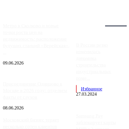
работают с ...
Загрузить больше
Главное:
Метро в Сколково и новые
точки роста цен на
недвижимость: расположение
В России резко
будущих станций «Верейская»,
изменилась
...
динамика
09.06.2026
строительства
индустриальных
поме...
Присоединение Одинцово к
Избранное
Москве в 2026 году: отделяем
27.03.2024
факты от слухов
08.06.2026
Samsung Pay
Московский бизнес теряет
заблокирует карты
несколько сотен клиентов