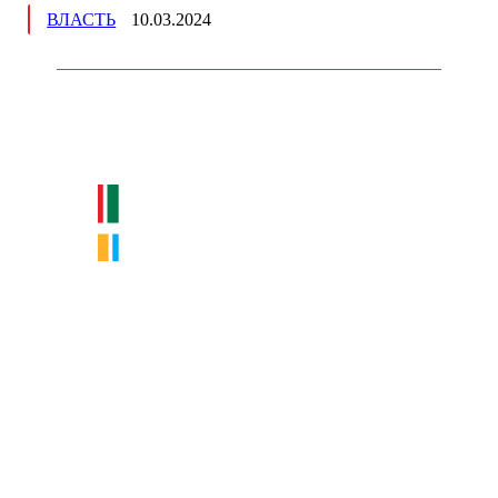
ВЛАСТЬ
10.03.2024
Немного о нас
Интернет-СМИ с фокусом на события, влияющие на бизнес