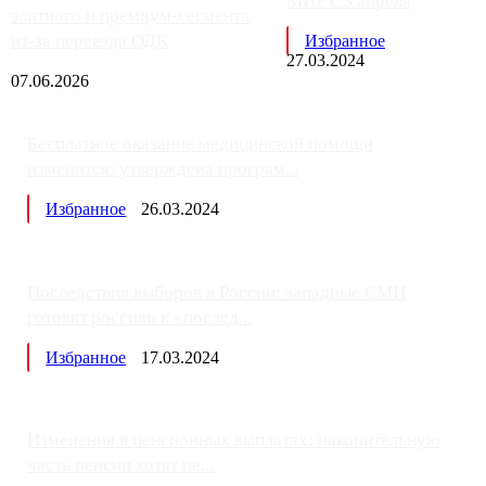
МИР с 3 апреля
элитного и премиум-сегмента
из-за переезда ОДК
Избранное
27.03.2024
07.06.2026
Бесплатное оказание медицинской помощи
изменится: утверждена програм...
Избранное
26.03.2024
Последствия выборов в России: западные СМИ
готовят россиян к «послед...
Избранное
17.03.2024
Изменения в пенсионных выплатах: накопительную
часть пенсии хотят пе...