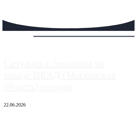
Сегодня:
Ситуация с бензином на
западе ЦКАД (Московская
область) сегодня
22.06.2026
Чем ближе к центру столицы, тем ситуация на АЗС лучше.
Однако АЗС, расположенные на приличном удалении от
Москвы, имеют более видимые проблемы. Так, некоторые
заправки на ЦКАД либо не работают полностью, либо