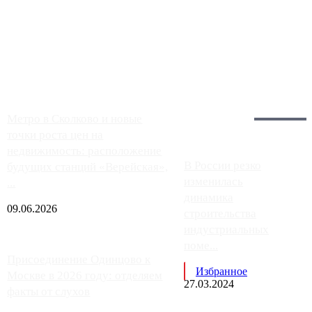
Однако АЗС, расположенные на приличном удалении от
Москвы, имеют более видимые проблемы. Так, некоторые
заправки на ЦКАД либо не работают полностью, либо
работают с ...
Загрузить больше
Главное:
Метро в Сколково и новые
точки роста цен на
недвижимость: расположение
В России резко
будущих станций «Верейская»,
изменилась
...
динамика
09.06.2026
строительства
индустриальных
поме...
Присоединение Одинцово к
Избранное
Москве в 2026 году: отделяем
27.03.2024
факты от слухов