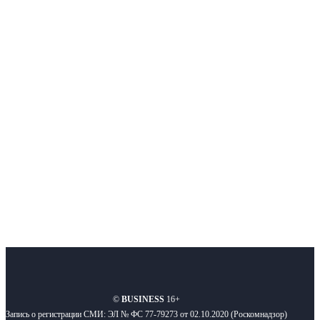
Немного о нас
Интернет-СМИ с фокусом на события, влияющие на бизнес
Московского региона, основанное в 2009 году. Ежедневно публикуем
новости бизнеса и новости для бизнеса.
Подписывайтесь
О нас
Реклама
Вакансии
Правила
Контакты
©
BUSINESS
16+
Запись о регистрации СМИ: ЭЛ № ФС 77-79273 от 02.10.2020 (Роскомнадзор)