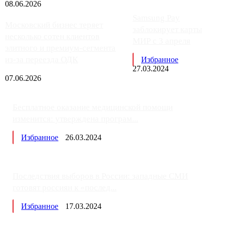
08.06.2026
Samsung Pay
Московский бизнес теряет
заблокирует карты
несколько сотен клиентов
МИР с 3 апреля
элитного и премиум-сегмента
из-за переезда ОДК
Избранное
27.03.2024
07.06.2026
Бесплатное оказание медицинской помощи
изменится: утверждена програм...
Избранное
26.03.2024
Последствия выборов в России: западные СМИ
готовят россиян к «послед...
Избранное
17.03.2024