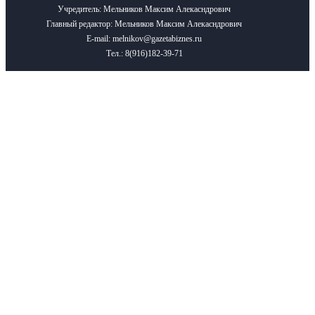
Учредитель: Мельников Максим Алекасндрович
Главный редактор: Мельников Максим Алекасндрович
E-mail: melnikov@gazetabiznes.ru
Тел.: 8(916)182-39-71