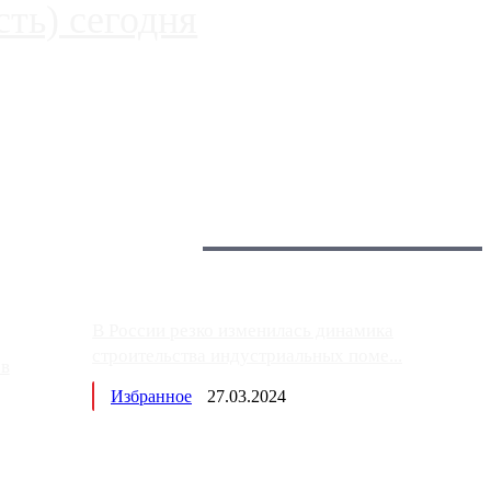
ть) сегодня
 более видимые проблемы. Так, некоторые заправки на ЦКАД
Загрузить больше
Главное:
В России резко изменилась динамика
строительства индустриальных поме...
ов
Избранное
27.03.2024