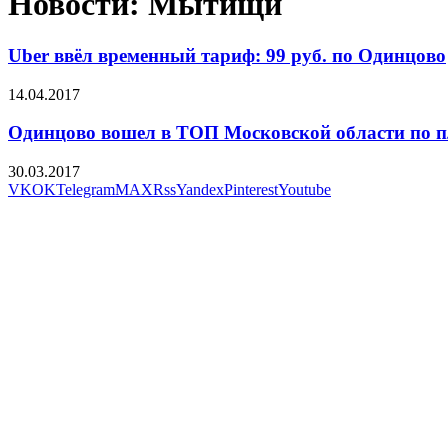
Новости: Мытищи
Uber ввёл временный тариф: 99 руб. по Одинцово
14.04.2017
Одинцово вошел в ТОП Московской области по 
30.03.2017
VK
OK
Telegram
MAX
Rss
Yandex
Pinterest
Youtube