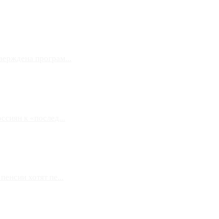
верждена програм...
сиян к «послед...
енсии хотят пе...