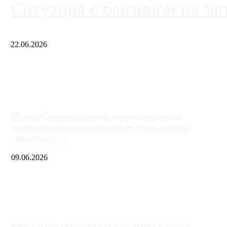
Ситуация с бензином на за
22.06.2026
Чем ближе к центру столицы, тем ситуация на АЗС лучше. Одн
либо не работают полностью, либо работают с ...
Метро в Сколково и новые точки роста цен на
недвижимость: расположение будущих станций
«Верейская», ...
09.06.2026
Samsung Pay заблокирует карты МИР с 3 апреля