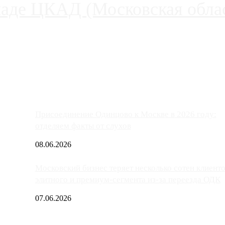
паде ЦКАД (Московская облас
ако АЗС, расположенные на приличном удалении от Москвы, имеют
Присоединение Одинцово к Москве в 2026 году:
отделяем факты от слухов
08.06.2026
Московский бизнес теряет несколько сотен клиент
элитного и премиум-сегмента из-за переезда ОДК
07.06.2026