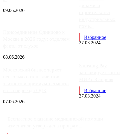
динамика
09.06.2026
строительства
индустриальных
поме...
Присоединение Одинцово к
Избранное
Москве в 2026 году: отделяем
27.03.2024
факты от слухов
08.06.2026
Samsung Pay
Московский бизнес теряет
заблокирует карты
несколько сотен клиентов
МИР с 3 апреля
элитного и премиум-сегмента
из-за переезда ОДК
Избранное
27.03.2024
07.06.2026
Бесплатное оказание медицинской помощи
изменится: утверждена програм...