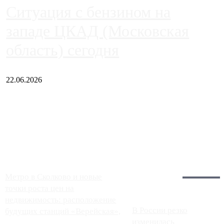
Ситуация с бензином на
западе ЦКАД (Московская
область) сегодня
22.06.2026
Чем ближе к центру столицы, тем ситуация на АЗС лучше.
Однако АЗС, расположенные на приличном удалении от
Москвы, имеют более видимые проблемы. Так, некоторые
заправки на ЦКАД либо не работают полностью, либо
работают с ...
Загрузить больше
Главное:
Метро в Сколково и новые
точки роста цен на
недвижимость: расположение
В России резко
будущих станций «Верейская»,
изменилась
...