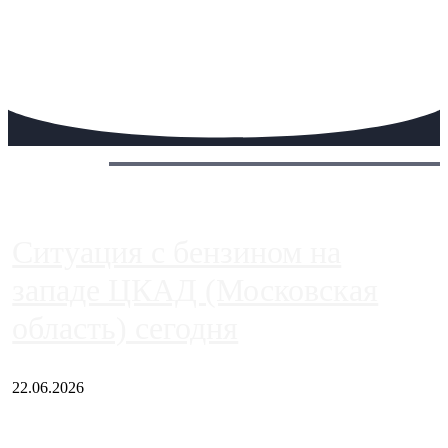
Сегодня:
Ситуация с бензином на
западе ЦКАД (Московская
область) сегодня
22.06.2026
Чем ближе к центру столицы, тем ситуация на АЗС лучше.
Однако АЗС, расположенные на приличном удалении от