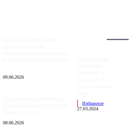
Москвы, имеют более видимые проблемы. Так, некоторые
заправки на ЦКАД либо не работают полностью, либо
работают с ...
Загрузить больше
Главное:
Метро в Сколково и новые
точки роста цен на
недвижимость: расположение
В России резко
будущих станций «Верейская»,
изменилась
...
динамика
09.06.2026
строительства
индустриальных
поме...
Присоединение Одинцово к
Избранное
Москве в 2026 году: отделяем
27.03.2024
факты от слухов
08.06.2026
Samsung Pay