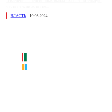
Изменения в пенсионных выплатах: накопительную
часть пенсии хотят пе...
ВЛАСТЬ
10.03.2024
Немного о нас