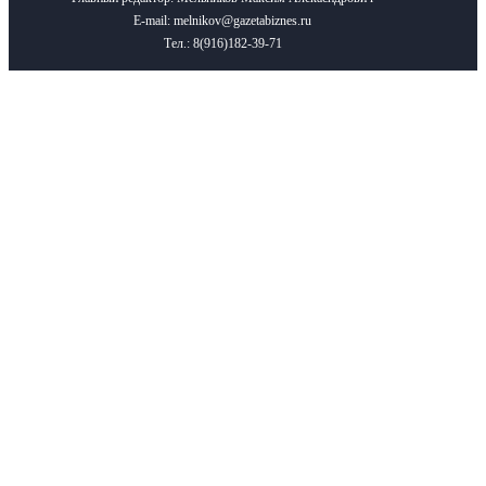
E-mail: melnikov@gazetabiznes.ru
Тел.: 8(916)182-39-71