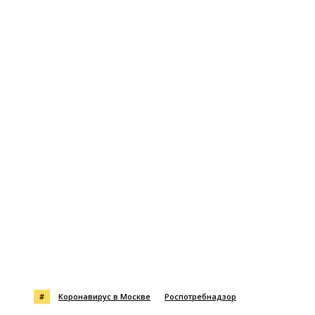
#
Коронавирус в Москве
Роспотребнадзор