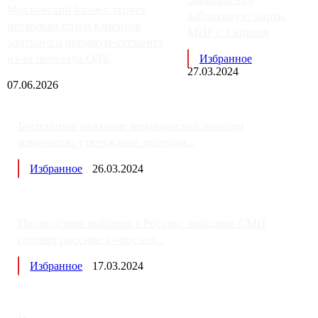
Московский бизнес теряет
заблокирует карты
несколько сотен клиентов
МИР с 3 апреля
элитного и премиум-сегмента
из-за переезда ОДК
Избранное
27.03.2024
07.06.2026
Бесплатное оказание медицинской помощи
изменится: утверждена програм...
Избранное
26.03.2024
Последствия выборов в России: западные СМИ
готовят россиян к «послед...
Избранное
17.03.2024