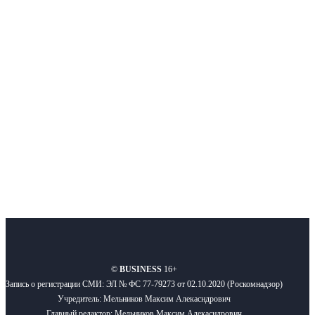
Интернет-СМИ с фокусом на события, влияющие на бизнес
Московского региона, основанное в 2009 году. Ежедневно публикуем
новости бизнеса и новости для бизнеса.
Подписывайтесь
О нас
Реклама
Вакансии
Правила
Контакты
©
BUSINESS
16+
Запись о регистрации СМИ: ЭЛ № ФС 77-79273 от 02.10.2020 (Роскомнадзор)
Учредитель: Мельников Максим Алекасндрович
Главный редактор: Мельников Максим Алекасндрович