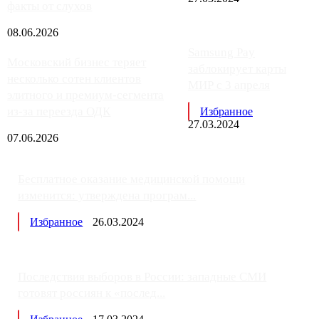
факты от слухов
08.06.2026
Samsung Pay
Московский бизнес теряет
заблокирует карты
несколько сотен клиентов
МИР с 3 апреля
элитного и премиум-сегмента
из-за переезда ОДК
Избранное
27.03.2024
07.06.2026
Бесплатное оказание медицинской помощи
изменится: утверждена програм...
Избранное
26.03.2024
Последствия выборов в России: западные СМИ
готовят россиян к «послед...