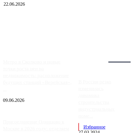
22.06.2026
Чем ближе к центру столицы, тем ситуация на АЗС лучше.
Однако АЗС, расположенные на приличном удалении от
Москвы, имеют более видимые проблемы. Так, некоторые
заправки на ЦКАД либо не работают полностью, либо
работают с ...
Загрузить больше
Главное:
Метро в Сколково и новые
точки роста цен на
недвижимость: расположение
В России резко
будущих станций «Верейская»,
изменилась
...
динамика
09.06.2026
строительства
индустриальных
поме...
Присоединение Одинцово к
Избранное
Москве в 2026 году: отделяем
27.03.2024