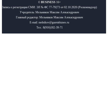
©
BUSINESS
16+
Запись о регистрации СМИ: ЭЛ № ФС 77-79273 от 02.10.2020 (Роскомнадзор)
Учредитель: Мельников Максим Алекасндрович
Главный редактор: Мельников Максим Алекасндрович
E-mail: melnikov@gazetabiznes.ru
Тел.: 8(916)182-39-71