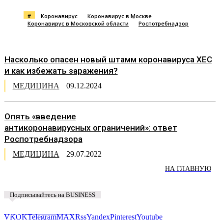
#
Коронавирус
Коронавирус в Москве
Коронавирус в Московской области
Роспотребнадзор
Насколько опасен новый штамм коронавируса XEC
и как избежать заражения?
МЕДИЦИНА
09.12.2024
Опять «введение
антикоронавирусных ограничений»: ответ
Роспотребнадзора
МЕДИЦИНА
29.07.2022
НА ГЛАВНУЮ
Подписывайтесь на BUSINESS
Предложить новость
VK
OK
Telegram
MAX
Rss
Yandex
Pinterest
Youtube