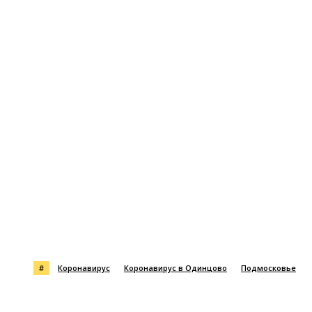
#
Коронавирус
Коронавирус в Одинцово
Подмосковье