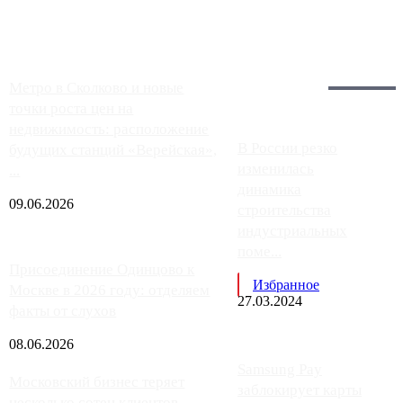
работают с ...
Загрузить больше
Главное:
Метро в Сколково и новые
точки роста цен на
недвижимость: расположение
В России резко
будущих станций «Верейская»,
изменилась
...
динамика
09.06.2026
строительства
индустриальных
поме...
Присоединение Одинцово к
Избранное
Москве в 2026 году: отделяем
27.03.2024
факты от слухов
08.06.2026
Samsung Pay
Московский бизнес теряет
заблокирует карты
несколько сотен клиентов