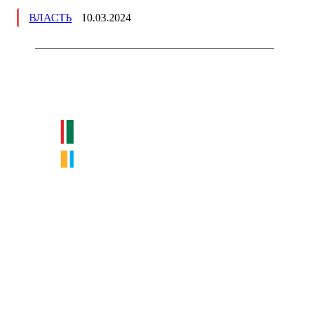
ВЛАСТЬ
10.03.2024
Немного о нас
Интернет-СМИ с фокусом на события, влияющие на бизнес