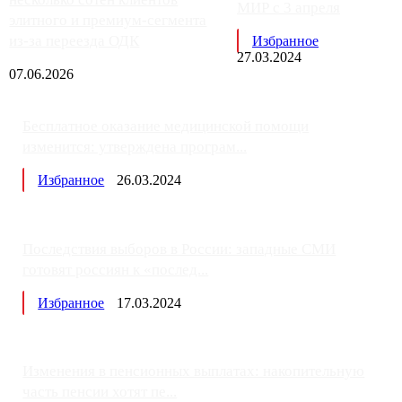
МИР с 3 апреля
элитного и премиум-сегмента
из-за переезда ОДК
Избранное
27.03.2024
07.06.2026
Бесплатное оказание медицинской помощи
изменится: утверждена програм...
Избранное
26.03.2024
Последствия выборов в России: западные СМИ
готовят россиян к «послед...
Избранное
17.03.2024
Изменения в пенсионных выплатах: накопительную
часть пенсии хотят пе...