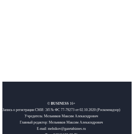
Московского региона, основанное в 2009 году. Ежедневно публикуем
новости бизнеса и новости для бизнеса.
Подписывайтесь
О нас
Реклама
Вакансии
Правила
Контакты
©
BUSINESS
16+
Запись о регистрации СМИ: ЭЛ № ФС 77-79273 от 02.10.2020 (Роскомнадзор)
Учредитель: Мельников Максим Алекасндрович
Главный редактор: Мельников Максим Алекасндрович
E-mail: melnikov@gazetabiznes.ru