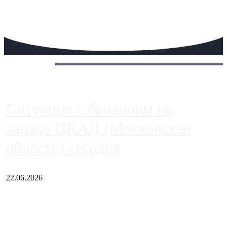
Сегодня:
Ситуация с бензином на
западе ЦКАД (Московская
область) сегодня
22.06.2026
Чем ближе к центру столицы, тем ситуация на АЗС лучше.
Однако АЗС, расположенные на приличном удалении от
Москвы, имеют более видимые проблемы. Так, некоторые
заправки на ЦКАД либо не работают полностью, либо