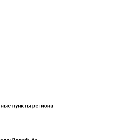
чные пункты региона
стов: Воробьёв