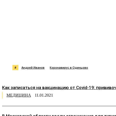
Поделиться
#
Андрей Иванов
Коронавирус в Одинцово
Как записаться на вакцинацию от Covid-19: прививо
МЕДИЦИНА
11.01.2021
В Московской области ввели ограничения для тури