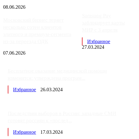
08.06.2026
Samsung Pay
Московский бизнес теряет
заблокирует карты
несколько сотен клиентов
МИР с 3 апреля
элитного и премиум-сегмента
из-за переезда ОДК
Избранное
27.03.2024
07.06.2026
Бесплатное оказание медицинской помощи
изменится: утверждена програм...
Избранное
26.03.2024
Последствия выборов в России: западные СМИ
готовят россиян к «послед...
Избранное
17.03.2024