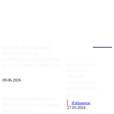
Чем ближе к центру столицы, тем ситуация на АЗС лучше.
Однако АЗС, расположенные на приличном удалении от
Москвы, имеют более видимые проблемы. Так, некоторые
заправки на ЦКАД либо не работают полностью, либо
работают с ...
Загрузить больше
Главное:
Метро в Сколково и новые
точки роста цен на
недвижимость: расположение
В России резко
будущих станций «Верейская»,
изменилась
...
динамика
09.06.2026
строительства
индустриальных
поме...
Присоединение Одинцово к
Избранное
Москве в 2026 году: отделяем
27.03.2024
факты от слухов