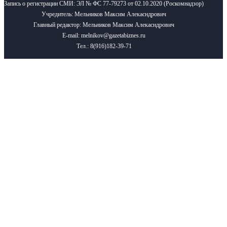
Запись о регистрации СМИ: ЭЛ № ФС 77-79273 от 02.10.2020 (Роскомнадзор)
Учредитель: Мельников Максим Алекасндрович
Главный редактор: Мельников Максим Алекасндрович
E-mail: melnikov@gazetabiznes.ru
Тел.: 8(916)182-39-71