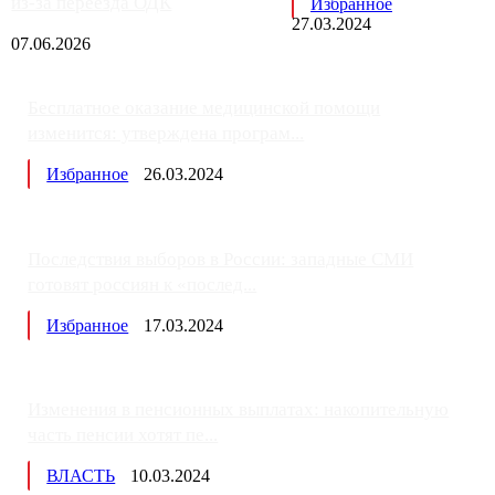
из-за переезда ОДК
Избранное
27.03.2024
07.06.2026
Бесплатное оказание медицинской помощи
изменится: утверждена програм...
Избранное
26.03.2024
Последствия выборов в России: западные СМИ
готовят россиян к «послед...
Избранное
17.03.2024
Изменения в пенсионных выплатах: накопительную
часть пенсии хотят пе...
ВЛАСТЬ
10.03.2024