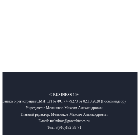
Подписывайтесь
О нас
Реклама
Вакансии
Правила
Контакты
©
BUSINESS
16+
Запись о регистрации СМИ: ЭЛ № ФС 77-79273 от 02.10.2020 (Роскомнадзор)
Учредитель: Мельников Максим Алекасндрович
Главный редактор: Мельников Максим Алекасндрович
E-mail: melnikov@gazetabiznes.ru
Тел.: 8(916)182-39-71