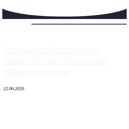
Сегодня:
Ситуация с бензином на
западе ЦКАД (Московская
область) сегодня
22.06.2026
Чем ближе к центру столицы, тем ситуация на АЗС лучше.
Однако АЗС, расположенные на приличном удалении от
Москвы, имеют более видимые проблемы. Так, некоторые
заправки на ЦКАД либо не работают полностью, либо
работают с ...