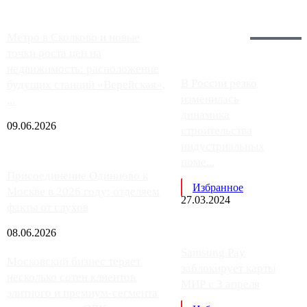
Загрузить больше
Главное:
Метро в Сколково и новые
точки роста цен на
недвижимость: расположение
В России резко
будущих станций «Верейская»,
изменилась
...
динамика
09.06.2026
строительства
индустриальных
поме...
Присоединение Одинцово к
Избранное
Москве в 2026 году: отделяем
27.03.2024
факты от слухов
08.06.2026
Samsung Pay
Московский бизнес теряет
заблокирует карты
несколько сотен клиентов
МИР с 3 апреля
элитного и премиум-сегмента