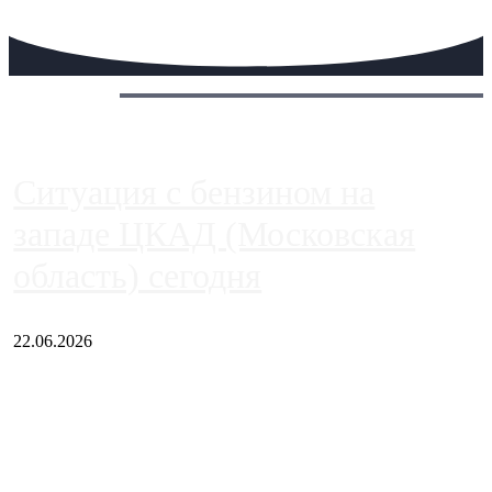
Сегодня:
Ситуация с бензином на
западе ЦКАД (Московская
область) сегодня
22.06.2026
Чем ближе к центру столицы, тем ситуация на АЗС лучше.
Однако АЗС, расположенные на приличном удалении от
Москвы, имеют более видимые проблемы. Так, некоторые
заправки на ЦКАД либо не работают полностью, либо
работают с ...