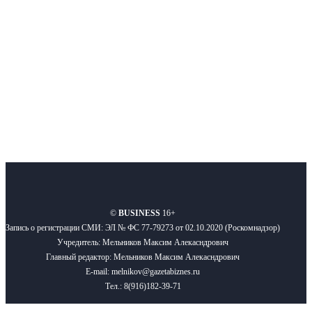
Подписывайтесь
О нас
Реклама
Вакансии
Правила
Контакты
©
BUSINESS
16+
Запись о регистрации СМИ: ЭЛ № ФС 77-79273 от 02.10.2020 (Роскомнадзор)
Учредитель: Мельников Максим Алекасндрович
Главный редактор: Мельников Максим Алекасндрович
E-mail: melnikov@gazetabiznes.ru
Тел.: 8(916)182-39-71