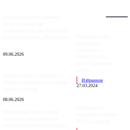
Загрузить больше
Главное:
Метро в Сколково и новые
точки роста цен на
недвижимость: расположение
В России резко
будущих станций «Верейская»,
изменилась
...
динамика
09.06.2026
строительства
индустриальных
поме...
Присоединение Одинцово к
Избранное
Москве в 2026 году: отделяем
27.03.2024
факты от слухов
08.06.2026
Samsung Pay
Московский бизнес теряет
заблокирует карты
несколько сотен клиентов
МИР с 3 апреля
элитного и премиум-сегмента