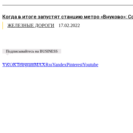
Когда в итоге запустят станцию метро «Внуково»: 
ЖЕЛЕЗНЫЕ ДОРОГИ
17.02.2022
Подписывайтесь на BUSINESS
Предложить новость
VK
OK
Telegram
MAX
Rss
Yandex
Pinterest
Youtube