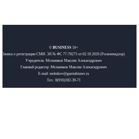
О нас
Реклама
Вакансии
Правила
Контакты
©
BUSINESS
16+
Запись о регистрации СМИ: ЭЛ № ФС 77-79273 от 02.10.2020 (Роскомнадзор)
Учредитель: Мельников Максим Алекасндрович
Главный редактор: Мельников Максим Алекасндрович
E-mail: melnikov@gazetabiznes.ru
Тел.: 8(916)182-39-71