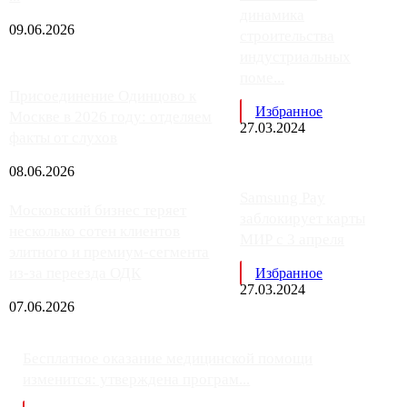
динамика
09.06.2026
строительства
индустриальных
поме...
Присоединение Одинцово к
Избранное
Москве в 2026 году: отделяем
27.03.2024
факты от слухов
08.06.2026
Samsung Pay
Московский бизнес теряет
заблокирует карты
несколько сотен клиентов
МИР с 3 апреля
элитного и премиум-сегмента
из-за переезда ОДК
Избранное
27.03.2024
07.06.2026
Бесплатное оказание медицинской помощи
изменится: утверждена програм...