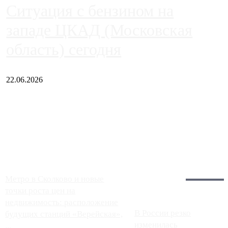
Ситуация с бензином на
западе ЦКАД (Московская
область) сегодня
22.06.2026
Чем ближе к центру столицы, тем ситуация на АЗС лучше.
Однако АЗС, расположенные на приличном удалении от
Москвы, имеют более видимые проблемы. Так, некоторые
заправки на ЦКАД либо не работают полностью, либо
работают с ...
Загрузить больше
Главное:
Метро в Сколково и новые
точки роста цен на
недвижимость: расположение
В России резко
будущих станций «Верейская»,
изменилась
...