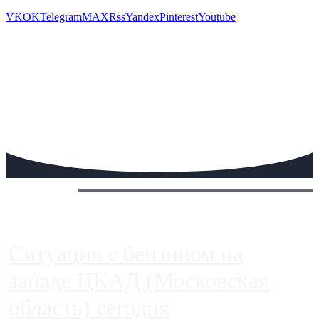
Предложить новость
VK
OK
Telegram
MAX
Rss
Yandex
Pinterest
Youtube
Сегодня:
Ситуация с бензином на
западе ЦКАД (Московская
область) сегодня