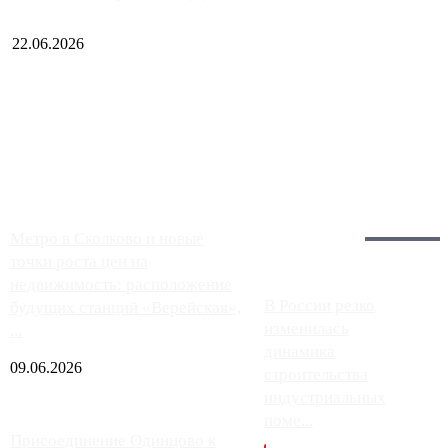
22.06.2026
Чем ближе к центру столицы, тем ситуация на АЗС лучше.
Однако АЗС, расположенные на приличном удалении от
Москвы, имеют более видимые проблемы. Так, некоторые
заправки на ЦКАД либо не работают полностью, либо
работают с ...
Загрузить больше
Главное:
Метро в Сколково и новые
точки роста цен на
недвижимость: расположение
В России резко
будущих станций «Верейская»,
изменилась
...
динамика
09.06.2026
строительства
индустриальных
поме...
Присоединение Одинцово к