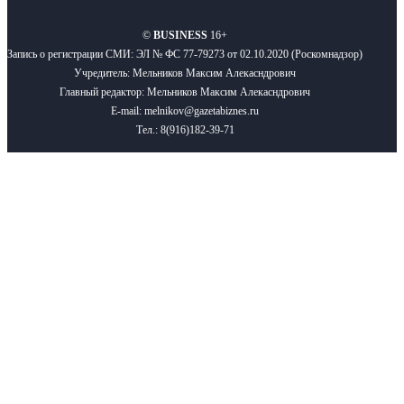
©
BUSINESS
16+
Запись о регистрации СМИ: ЭЛ № ФС 77-79273 от 02.10.2020 (Роскомнадзор)
Учредитель: Мельников Максим Алекасндрович
Главный редактор: Мельников Максим Алекасндрович
E-mail: melnikov@gazetabiznes.ru
Тел.: 8(916)182-39-71