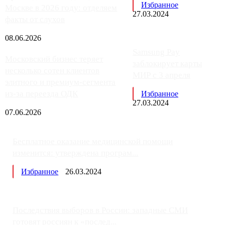
Избранное
Москве в 2026 году: отделяем
27.03.2024
факты от слухов
08.06.2026
Samsung Pay
Московский бизнес теряет
заблокирует карты
несколько сотен клиентов
МИР с 3 апреля
элитного и премиум-сегмента
из-за переезда ОДК
Избранное
27.03.2024
07.06.2026
Бесплатное оказание медицинской помощи
изменится: утверждена програм...
Избранное
26.03.2024
Последствия выборов в России: западные СМИ
готовят россиян к «послед...