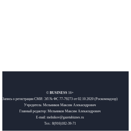
новости бизнеса и новости для бизнеса.
Подписывайтесь
О нас
Реклама
Вакансии
Правила
Контакты
©
BUSINESS
16+
Запись о регистрации СМИ: ЭЛ № ФС 77-79273 от 02.10.2020 (Роскомнадзор)
Учредитель: Мельников Максим Алекасндрович
Главный редактор: Мельников Максим Алекасндрович
E-mail: melnikov@gazetabiznes.ru
Тел.: 8(916)182-39-71