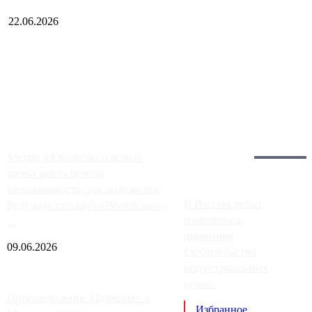
22.06.2026
Чем ближе к центру столицы, тем ситуация на АЗС лучше.
Однако АЗС, расположенные на приличном удалении от
Москвы, имеют более видимые проблемы. Так, некоторые
заправки на ЦКАД либо не работают полностью, либо
работают с ...
Загрузить больше
Главное:
Метро в Сколково и новые
точки роста цен на
недвижимость: расположение
В России резко
будущих станций «Верейская»,
изменилась
...
динамика
09.06.2026
строительства
индустриальных
поме...
Присоединение Одинцово к
Избранное