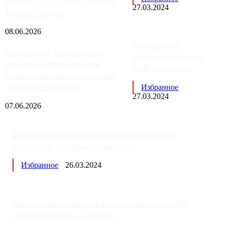
Москве в 2026 году: отделяем
27.03.2024
факты от слухов
08.06.2026
Samsung Pay
Московский бизнес теряет
заблокирует карты
несколько сотен клиентов
МИР с 3 апреля
элитного и премиум-сегмента
из-за переезда ОДК
Избранное
27.03.2024
07.06.2026
Бесплатное оказание медицинской помощи
изменится: утверждена програм...
Избранное
26.03.2024
Последствия выборов в России: западные СМИ
готовят россиян к «послед...