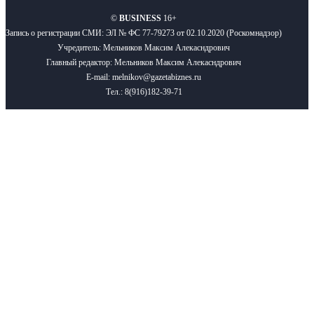
©
BUSINESS
16+
Запись о регистрации СМИ: ЭЛ № ФС 77-79273 от 02.10.2020 (Роскомнадзор)
Учредитель: Мельников Максим Алекасндрович
Главный редактор: Мельников Максим Алекасндрович
E-mail: melnikov@gazetabiznes.ru
Тел.: 8(916)182-39-71