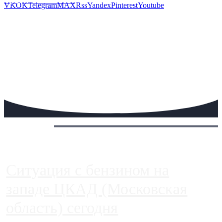
VK
OK
Telegram
MAX
Rss
Yandex
Pinterest
Youtube
Сегодня:
Ситуация с бензином на
западе ЦКАД (Московская
область) сегодня