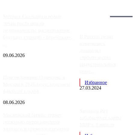
Загрузить больше
Главное:
Метро в Сколково и новые
точки роста цен на
недвижимость: расположение
В России резко
будущих станций «Верейская»,
изменилась
...
динамика
09.06.2026
строительства
индустриальных
поме...
Присоединение Одинцово к
Избранное
Москве в 2026 году: отделяем
27.03.2024
факты от слухов
08.06.2026
Samsung Pay
Московский бизнес теряет
заблокирует карты
несколько сотен клиентов
МИР с 3 апреля
элитного и премиум-сегмента