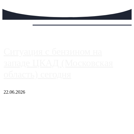
Сегодня:
Ситуация с бензином на
западе ЦКАД (Московская
область) сегодня
22.06.2026
Чем ближе к центру столицы, тем ситуация на АЗС лучше.
Однако АЗС, расположенные на приличном удалении от
Москвы, имеют более видимые проблемы. Так, некоторые
заправки на ЦКАД либо не работают полностью, либо
работают с ...