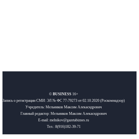
Подписывайтесь
О нас
Реклама
Вакансии
Правила
Контакты
©
BUSINESS
16+
Запись о регистрации СМИ: ЭЛ № ФС 77-79273 от 02.10.2020 (Роскомнадзор)
Учредитель: Мельников Максим Алекасндрович
Главный редактор: Мельников Максим Алекасндрович
E-mail: melnikov@gazetabiznes.ru
Тел.: 8(916)182-39-71