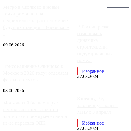
Загрузить больше
Главное:
Метро в Сколково и новые
точки роста цен на
недвижимость: расположение
В России резко
будущих станций «Верейская»,
изменилась
...
динамика
09.06.2026
строительства
индустриальных
поме...
Присоединение Одинцово к
Избранное
Москве в 2026 году: отделяем
27.03.2024
факты от слухов
08.06.2026
Samsung Pay
Московский бизнес теряет
заблокирует карты
несколько сотен клиентов
МИР с 3 апреля
элитного и премиум-сегмента
из-за переезда ОДК
Избранное
27.03.2024