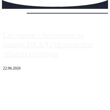
Сегодня:
Ситуация с бензином на
западе ЦКАД (Московская
область) сегодня
22.06.2026
Чем ближе к центру столицы, тем ситуация на АЗС лучше.
Однако АЗС, расположенные на приличном удалении от
Москвы, имеют более видимые проблемы. Так, некоторые
заправки на ЦКАД либо не работают полностью, либо
работают с ...