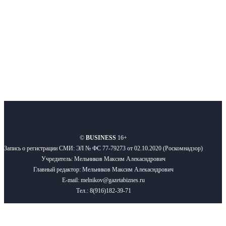
Подписывайтесь
О нас
Реклама
Вакансии
Правила
Контакты
©
BUSINESS
16+
Запись о регистрации СМИ: ЭЛ № ФС 77-79273 от 02.10.2020 (Роскомнадзор)
Учредитель: Мельников Максим Алекасндрович
Главный редактор: Мельников Максим Алекасндрович
E-mail: melnikov@gazetabiznes.ru
Тел.: 8(916)182-39-71