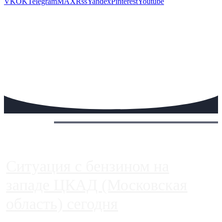
VK
OK
Telegram
MAX
Rss
Yandex
Pinterest
Youtube
Сегодня:
Ситуация с бензином на
западе ЦКАД (Московская
область) сегодня