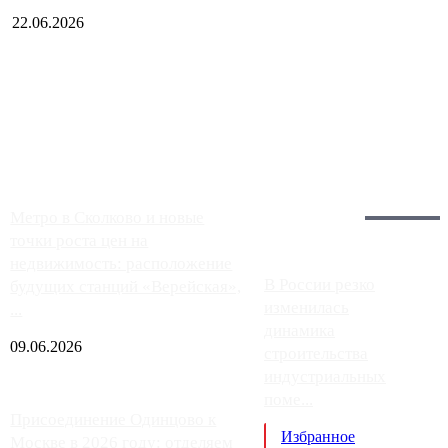
22.06.2026
Чем ближе к центру столицы, тем ситуация на АЗС лучше.
Однако АЗС, расположенные на приличном удалении от
Москвы, имеют более видимые проблемы. Так, некоторые
заправки на ЦКАД либо не работают полностью, либо
работают с ...
Загрузить больше
Главное:
Метро в Сколково и новые
точки роста цен на
недвижимость: расположение
В России резко
будущих станций «Верейская»,
изменилась
...
динамика
09.06.2026
строительства
индустриальных
поме...
Присоединение Одинцово к
Избранное
Москве в 2026 году: отделяем