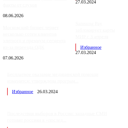
27.03.2024
факты от слухов
08.06.2026
Samsung Pay
Московский бизнес теряет
заблокирует карты
несколько сотен клиентов
МИР с 3 апреля
элитного и премиум-сегмента
из-за переезда ОДК
Избранное
27.03.2024
07.06.2026
Бесплатное оказание медицинской помощи
изменится: утверждена програм...
Избранное
26.03.2024
Последствия выборов в России: западные СМИ
готовят россиян к «послед...