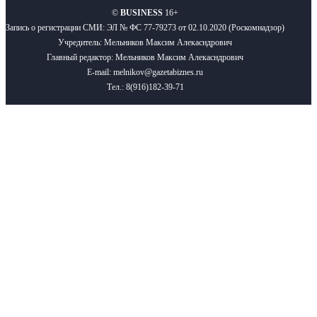
©
BUSINESS
16+
Запись о регистрации СМИ: ЭЛ № ФС 77-79273 от 02.10.2020 (Роскомнадзор)
Учредитель: Мельников Максим Алекасндрович
Главный редактор: Мельников Максим Алекасндрович
E-mail: melnikov@gazetabiznes.ru
Тел.: 8(916)182-39-71