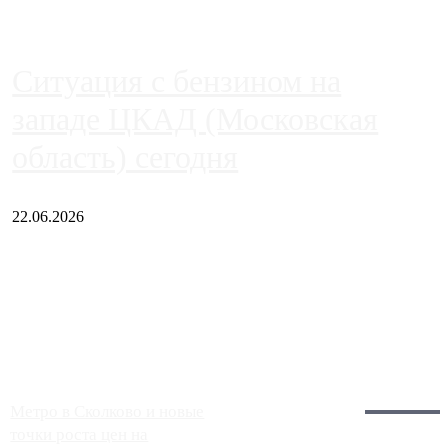
Ситуация с бензином на
западе ЦКАД (Московская
область) сегодня
22.06.2026
Чем ближе к центру столицы, тем ситуация на АЗС лучше.
Однако АЗС, расположенные на приличном удалении от
Москвы, имеют более видимые проблемы. Так, некоторые
заправки на ЦКАД либо не работают полностью, либо
работают с ...
Загрузить больше
Главное:
Метро в Сколково и новые
точки роста цен на