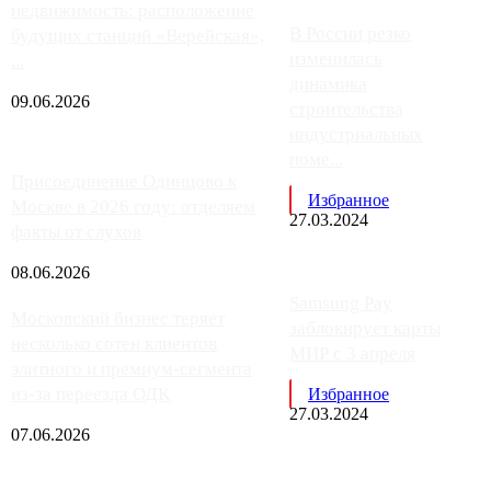
недвижимость: расположение
В России резко
будущих станций «Верейская»,
изменилась
...
динамика
09.06.2026
строительства
индустриальных
поме...
Присоединение Одинцово к
Избранное
Москве в 2026 году: отделяем
27.03.2024
факты от слухов
08.06.2026
Samsung Pay
Московский бизнес теряет
заблокирует карты
несколько сотен клиентов
МИР с 3 апреля
элитного и премиум-сегмента
из-за переезда ОДК
Избранное
27.03.2024
07.06.2026