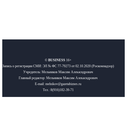
О нас
Реклама
Вакансии
Правила
Контакты
©
BUSINESS
16+
Запись о регистрации СМИ: ЭЛ № ФС 77-79273 от 02.10.2020 (Роскомнадзор)
Учредитель: Мельников Максим Алекасндрович
Главный редактор: Мельников Максим Алекасндрович
E-mail: melnikov@gazetabiznes.ru
Тел.: 8(916)182-39-71